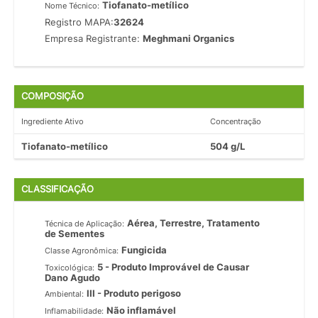
Tiofanato-metílico
Nome Técnico:
Registro MAPA:
32624
Empresa Registrante:
Meghmani Organics
COMPOSIÇÃO
Ingrediente Ativo
Concentração
Tiofanato-metílico
504 g/L
CLASSIFICAÇÃO
Aérea, Terrestre, Tratamento
Técnica de Aplicação:
de Sementes
Fungicida
Classe Agronômica:
5 - Produto Improvável de Causar
Toxicológica:
Dano Agudo
III - Produto perigoso
Ambiental:
Não inflamável
Inflamabilidade: