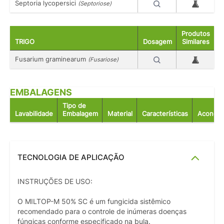
Septoria lycopersici
(Septoriose)
Produtos
TRIGO
Dosagem
Similares
Fusarium graminearum
(Fusariose)
EMBALAGENS
Tipo de
Lavabilidade
Embalagem
Material
Características
Acondic
TECNOLOGIA DE APLICAÇÃO
INSTRUÇÕES DE USO:
O MILTOP-M 50% SC é um fungicida sistêmico
recomendado para o controle de inúmeras doenças
fúngicas conforme especificado na bula.