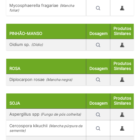
Mycosphaerella fragariae
(Mancha
foliar)
Produtos
PINHÃO-MANSO
Dosagem
Similares
Oidium sp.
(Oídio)
Produtos
ROSA
Dosagem
Similares
Diplocarpon rosae
(Mancha negra)
Produtos
SOJA
Dosagem
Similares
Aspergillus spp
(Fungo de pós colheita)
Cercospora kikuchii
(Mancha púrpura da
semente)