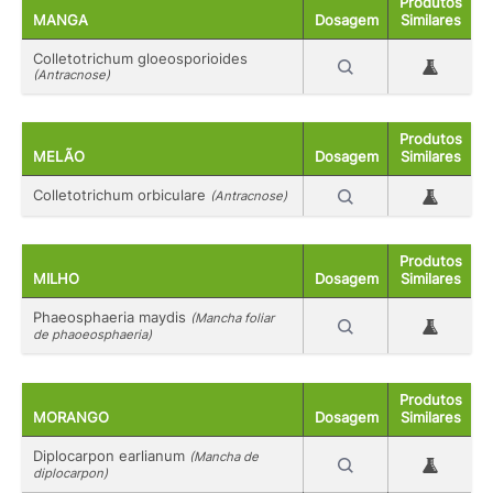
Produtos
MANGA
Dosagem
Similares
Colletotrichum gloeosporioides
(Antracnose)
Produtos
MELÃO
Dosagem
Similares
Colletotrichum orbiculare
(Antracnose)
Produtos
MILHO
Dosagem
Similares
Phaeosphaeria maydis
(Mancha foliar
de phaoeosphaeria)
Produtos
MORANGO
Dosagem
Similares
Diplocarpon earlianum
(Mancha de
diplocarpon)