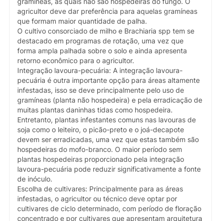
gramíneas, as quais não são hospedeiras do fungo. O
agricultor deve dar preferência para aquelas gramíneas
que formam maior quantidade de palha.
O cultivo consorciado de milho e Brachiaria spp tem se
destacado em programas de rotação, uma vez que
forma ampla palhada sobre o solo e ainda apresenta
retorno econômico para o agricultor.
Integração lavoura-pecuária: A integração lavoura-
pecuária é outra importante opção para áreas altamente
infestadas, isso se deve principalmente pelo uso de
gramíneas (planta não hospedeira) e pela erradicação de
muitas plantas daninhas tidas como hospedeira.
Entretanto, plantas infestantes comuns nas lavouras de
soja como o leiteiro, o picão-preto e o joá-decapote
devem ser erradicadas, uma vez que estas também são
hospedeiras do mofo-branco. O maior período sem
plantas hospedeiras proporcionado pela integração
lavoura-pecuária pode reduzir significativamente a fonte
de inóculo.
Escolha de cultivares: Principalmente para as áreas
infestadas, o agricultor ou técnico deve optar por
cultivares de ciclo determinado, com período de floração
concentrado e por cultivares que apresentam arquitetura