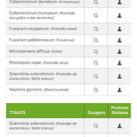
Colletotrichum dematium
(Antracnose)
Colletotrichum truncatum
(Podridão
dos grãos e das sementes)
Fusarium oxysporum
(Podridão basal)
Fusarium pallidoroseum
(Fusariose)
Microsphaera diffusa
(Oídio)
Phomopsis sojae
(Podridão seca)
Sclerotinia sclerotiorum
(Podridão de
esclerotinia / Mofo branco)
Septoria glycines
(Mancha parda)
Produtos
TOMATE
Dosagem
Similares
Sclerotinia sclerotiorum
(Podridão de
esclerotinia / Mofo branco)