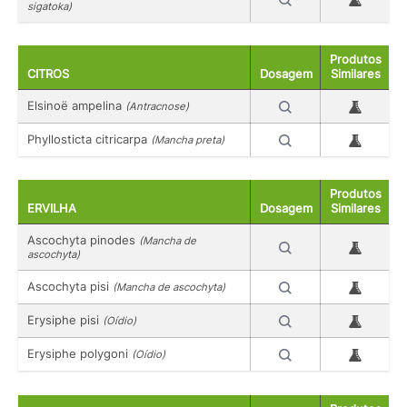
sigatoka)
Produtos
CITROS
Dosagem
Similares
Elsinoë ampelina
(Antracnose)
Phyllosticta citricarpa
(Mancha preta)
Produtos
ERVILHA
Dosagem
Similares
Ascochyta pinodes
(Mancha de
ascochyta)
Ascochyta pisi
(Mancha de ascochyta)
Erysiphe pisi
(Oídio)
Erysiphe polygoni
(Oídio)