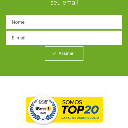
seu email
Nome
E-mail
Assinar