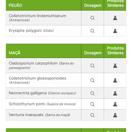
Produtos
FEIJÃO
Dosagem
Similares
Colletotrichum lindemuthianum
(Antracnose)
Erysiphe polygoni
(Oídio)
Produtos
MAÇÃ
Dosagem
Similares
Cladosporium carpophilum
(Sarna do
pessegueiro)
Colletotrichum gloeosporioides
(Antracnose)
Neonectria galligena
(Cancro europeu)
Schizothyrium pomi
(Sujeira de mosca)
Venturia inaequalis
(Sarna da maçã)