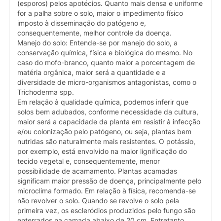
(esporos) pelos apotécios. Quanto mais densa e uniforme
for a palha sobre o solo, maior o impedimento físico
imposto à disseminação do patógeno e,
consequentemente, melhor controle da doença.
Manejo do solo: Entende-se por manejo do solo, a
conservação química, física e biológica do mesmo. No
caso do mofo-branco, quanto maior a porcentagem de
matéria orgânica, maior será a quantidade e a
diversidade de micro-organismos antagonistas, como o
Trichoderma spp.
Em relação à qualidade química, podemos inferir que
solos bem adubados, conforme necessidade da cultura,
maior será a capacidade da planta em resistir à infecção
e/ou colonização pelo patógeno, ou seja, plantas bem
nutridas são naturalmente mais resistentes. O potássio,
por exemplo, está envolvido na maior lignificação do
tecido vegetal e, consequentemente, menor
possibilidade de acamamento. Plantas acamadas
significam maior pressão de doença, principalmente pelo
microclima formado. Em relação à física, recomenda-se
não revolver o solo. Quando se revolve o solo pela
primeira vez, os escleródios produzidos pelo fungo são
enterrados na camada abaixo de 20 cm. Entretanto,