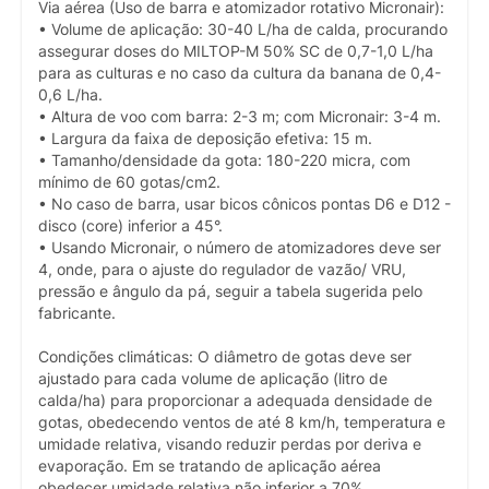
Via aérea (Uso de barra e atomizador rotativo Micronair):
• Volume de aplicação: 30-40 L/ha de calda, procurando
assegurar doses do MILTOP-M 50% SC de 0,7-1,0 L/ha
para as culturas e no caso da cultura da banana de 0,4-
0,6 L/ha.
• Altura de voo com barra: 2-3 m; com Micronair: 3-4 m.
• Largura da faixa de deposição efetiva: 15 m.
• Tamanho/densidade da gota: 180-220 micra, com
mínimo de 60 gotas/cm2.
• No caso de barra, usar bicos cônicos pontas D6 e D12 -
disco (core) inferior a 45°.
• Usando Micronair, o número de atomizadores deve ser
4, onde, para o ajuste do regulador de vazão/ VRU,
pressão e ângulo da pá, seguir a tabela sugerida pelo
fabricante.
Condições climáticas: O diâmetro de gotas deve ser
ajustado para cada volume de aplicação (litro de
calda/ha) para proporcionar a adequada densidade de
gotas, obedecendo ventos de até 8 km/h, temperatura e
umidade relativa, visando reduzir perdas por deriva e
evaporação. Em se tratando de aplicação aérea
obedecer umidade relativa não inferior a 70%.