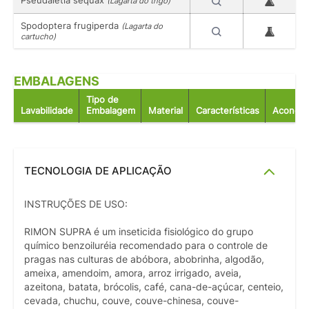
(Lagarta do trigo)
Spodoptera frugiperda
(Lagarta do
cartucho)
EMBALAGENS
Tipo de
Lavabilidade
Embalagem
Material
Características
Acondic
TECNOLOGIA DE APLICAÇÃO
INSTRUÇÕES DE USO:
RIMON SUPRA é um inseticida fisiológico do grupo
químico benzoiluréia recomendado para o controle de
pragas nas culturas de abóbora, abobrinha, algodão,
ameixa, amendoim, amora, arroz irrigado, aveia,
azeitona, batata, brócolis, café, cana-de-açúcar, centeio,
cevada, chuchu, couve, couve-chinesa, couve-