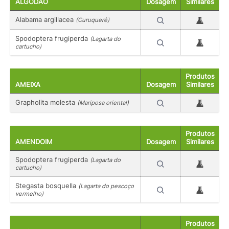
ALGODÃO
Dosagem
Similares
Alabama argillacea
(Curuquerê)
Spodoptera frugiperda
(Lagarta do
cartucho)
Produtos
AMEIXA
Dosagem
Similares
Grapholita molesta
(Mariposa oriental)
Produtos
AMENDOIM
Dosagem
Similares
Spodoptera frugiperda
(Lagarta do
cartucho)
Stegasta bosquella
(Lagarta do pescoço
vermelho)
Produtos