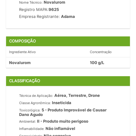
Novalurom
Nome Técnico:
Registro MAPA:
9625
Empresa Registrante:
Adama
COMPOSIÇÃO
Ingrediente Ativo
Concentração
Novalurom
100 g/L
CLASSIFICAÇÃO
Aérea, Terrestre, Drone
Técnica de Aplicação:
Inseticida
Classe Agronômica:
5 - Produto Improvável de Causar
Toxicológica:
Dano Agudo
II - Produto muito perigoso
Ambiental:
Não inflamável
Inflamabilidade:
Não corrosivo