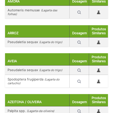
AMORA
Dosagem
Similares
Automeris memusae
(Lagarta das
folhas)
Produtos
ARROZ
Dosagem
Similares
Pseudaletia sequax
(Lagarta do trigo)
Produtos
AVEIA
Dosagem
Similares
Pseudaletia sequax
(Lagarta do trigo)
Spodoptera frugiperda
(Lagarta do
cartucho)
Produtos
AZEITONA / OLIVEIRA
Dosagem
Similares
Palpita spp.
(Lagarta-da-oliveira)