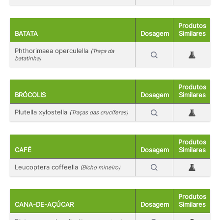
Produtos
BATATA
Dosagem
Similares
Phthorimaea operculella
(Traça da
batatinha)
Produtos
BRÓCOLIS
Dosagem
Similares
Plutella xylostella
(Traças das crucíferas)
Produtos
CAFÉ
Dosagem
Similares
Leucoptera coffeella
(Bicho mineiro)
Produtos
CANA-DE-AÇÚCAR
Dosagem
Similares