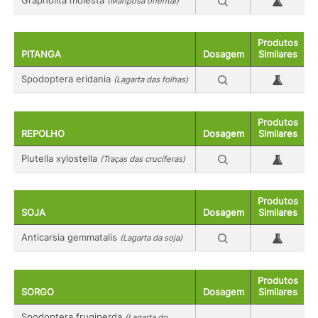
Grapholita molesta
(Mariposa oriental)
Produtos
PITANGA
Dosagem
Similares
Spodoptera eridania
(Lagarta das folhas)
Produtos
REPOLHO
Dosagem
Similares
Plutella xylostella
(Traças das crucíferas)
Produtos
SOJA
Dosagem
Similares
Anticarsia gemmatalis
(Lagarta da soja)
Produtos
SORGO
Dosagem
Similares
Spodoptera frugiperda
(Lagarta do