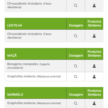
Chrysodeixis includens
(Falsa-
Medideira)
Produtos
LENTILHA
Dosagem
Similares
Chrysodeixis includens
(Falsa-
Medideira)
Produtos
MAÇÃ
Dosagem
Similares
Bonagota cranaodes
(Lagarta
enroladeira)
Grapholita molesta
(Mariposa oriental)
Produtos
MARMELO
Dosagem
Similares
Grapholita molesta
(Mariposa oriental)