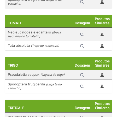
cartucho)
Produtos
TOMATE
Dosagem
Similares
Neoleucinodes elegantalis
(Broca
pequena do tomateiro)
Tuta absoluta
(Traça do tomateiro)
Produtos
TRIGO
Dosagem
Similares
Pseudaletia sequax
(Lagarta do trigo)
Spodoptera frugiperda
(Lagarta do
cartucho)
Produtos
TRITICALE
Dosagem
Similares
Pseudaletia sequax