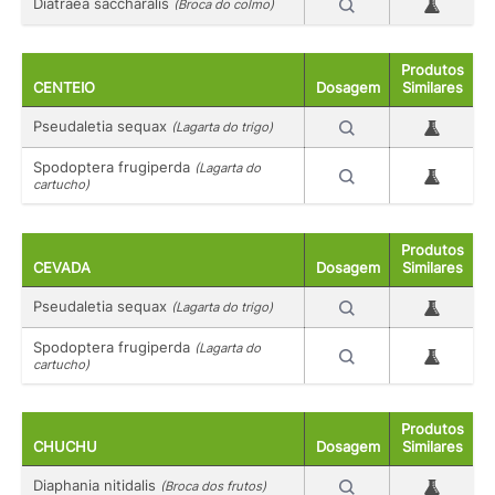
Diatraea saccharalis
(Broca do colmo)
Produtos
CENTEIO
Dosagem
Similares
Pseudaletia sequax
(Lagarta do trigo)
Spodoptera frugiperda
(Lagarta do
cartucho)
Produtos
CEVADA
Dosagem
Similares
Pseudaletia sequax
(Lagarta do trigo)
Spodoptera frugiperda
(Lagarta do
cartucho)
Produtos
CHUCHU
Dosagem
Similares
Diaphania nitidalis
(Broca dos frutos)