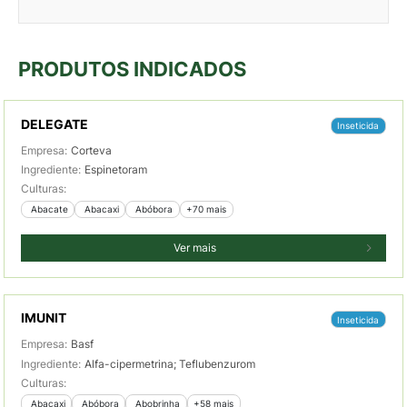
PRODUTOS INDICADOS
DELEGATE
Inseticida
Empresa:
Corteva
Ingrediente:
Espinetoram
Culturas:
 Abacate
 Abacaxi
 Abóbora
+70 mais
Ver mais
IMUNIT
Inseticida
Empresa:
Basf
Ingrediente:
Alfa-cipermetrina; Teflubenzurom
Culturas:
 Abacaxi
 Abóbora
 Abobrinha
+58 mais