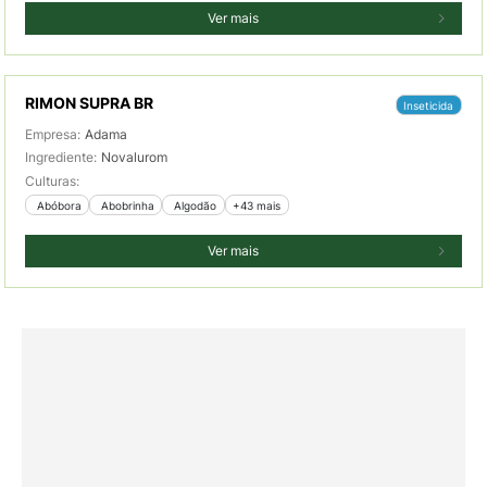
Ver mais
RIMON SUPRA BR
Inseticida
Empresa:
Adama
Ingrediente:
Novalurom
Culturas:
 Abóbora
 Abobrinha
 Algodão
+43 mais
Ver mais