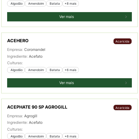
 Algodão
 Amendoim
 Batata
+8 mais
Ver mais
ACEHERO
Acaricida
Empresa:
Coromandel
Ingrediente:
Acefato
Culturas:
 Algodão
 Amendoim
 Batata
+6 mais
Ver mais
ACEPHATE 90 SP AGROGILL
Acaricida
Empresa:
Agrogill
Ingrediente:
Acefato
Culturas:
 Algodão
 Amendoim
 Batata
+6 mais