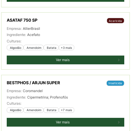
ASATAF 750 SP
Acaricida
Empresa:
AllierBrasil
Ingrediente:
Acefato
Culturas:
 Algodão
 Amendoim
 Batata
+3 mais
Ver mais
BESTPHOS / ARJUN SUPER
Inseticida
Empresa:
Coromandel
Ingrediente:
Cipermetrina; Profenofós
Culturas:
 Algodão
 Amendoim
 Batata
+7 mais
Ver mais