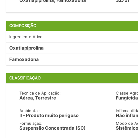
Oxatiapiprolina; Famoxadona
32721
COMPOSIÇÃO
Ingrediente Ativo
Oxatiapiprolina
Famoxadona
CLASSIFICAÇÃO
Técnica de Aplicação:
Classe Agr
Aérea, Terrestre
Fungicida
Ambiental:
Inflamabilid
II - Produto muito perigoso
Não infla
Formulação:
Modo de A
Suspensão Concentrada (SC)
Sistêmic