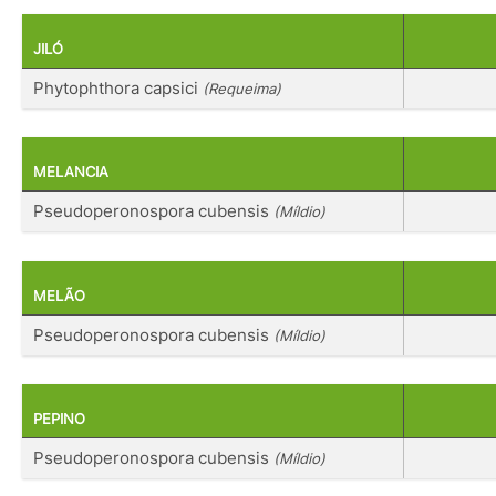
JILÓ
Phytophthora capsici
(Requeima)
MELANCIA
Pseudoperonospora cubensis
(Míldio)
MELÃO
Pseudoperonospora cubensis
(Míldio)
PEPINO
Pseudoperonospora cubensis
(Míldio)