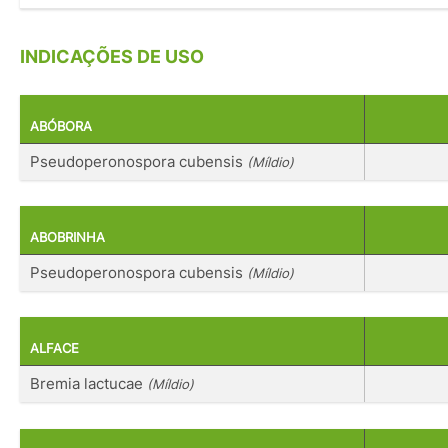
INDICAÇÕES DE USO
ABÓBORA
Pseudoperonospora cubensis
(Míldio)
ABOBRINHA
Pseudoperonospora cubensis
(Míldio)
ALFACE
Bremia lactucae
(Míldio)