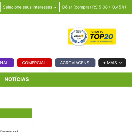
Selecione seus interesses
Dólar (compra) R$ 5,08 (-0,45%)
IA
ONAL
COMERCIAL
AGROVIAGENS
+ MAIS
NOTÍCIAS