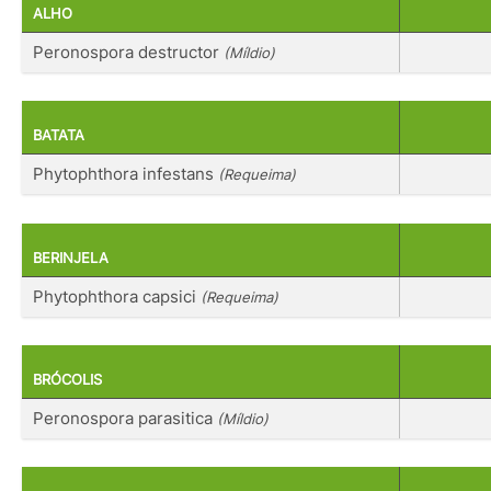
ALHO
Peronospora destructor
(Míldio)
BATATA
Phytophthora infestans
(Requeima)
BERINJELA
Phytophthora capsici
(Requeima)
BRÓCOLIS
Peronospora parasitica
(Míldio)