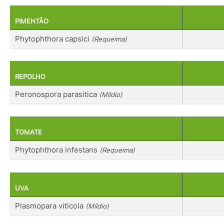
PIMENTÃO
Phytophthora capsici
(Requeima)
REPOLHO
Peronospora parasitica
(Míldio)
TOMATE
Phytophthora infestans
(Requeima)
UVA
Plasmopara viticola
(Míldio)