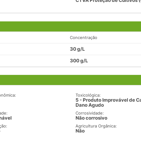
CTVA Proteção de Cultivos 
Concentração
30 g/L
300 g/L
onômica:
Toxicológica:
5 - Produto Improvável de C
Dano Agudo
ade:
Corrosividade:
mável
Não corrosivo
ção:
Agricultura Orgânica:
o
Não