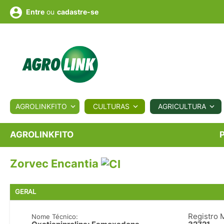
ou
cadastre-se
Entre
ULTURA
AGROLINKFITO
CULTURAS
AGRICULTURA
BIOLÓGICOS
COTAÇÕES
NOTÍCIAS
AGROTE
AGROLINKFITO
Zorvec Encantia
Fotos
os
Conversor
Colunistas
Eventos
e
Vídeos
GERAL
Registro 
Nome Técnico: