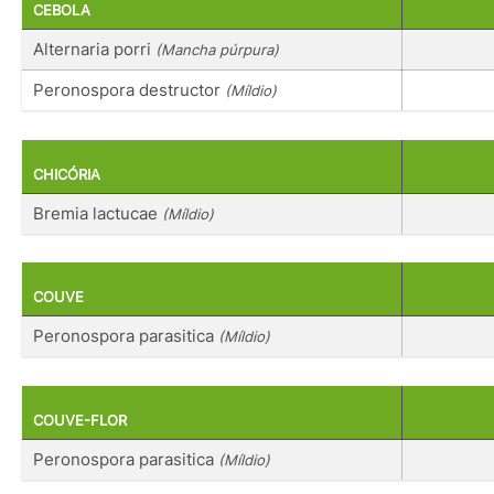
CEBOLA
Alternaria porri
(Mancha púrpura)
Peronospora destructor
(Míldio)
CHICÓRIA
Bremia lactucae
(Míldio)
COUVE
Peronospora parasitica
(Míldio)
COUVE-FLOR
Peronospora parasitica
(Míldio)