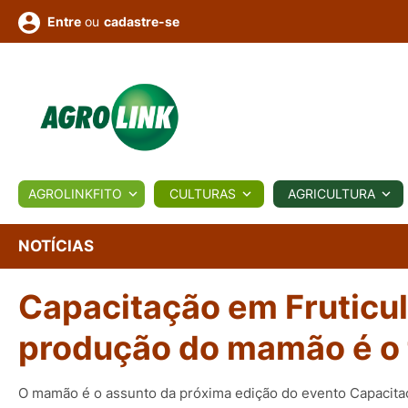
ou
cadastre-se
Entre
ULTURA
AGROLINKFITO
CULTURAS
AGRICULTURA
BIOLÓGICOS
COTAÇÕES
NOTÍCIAS
AGROTE
NOTÍCIAS
Capacitação em Fruticul
Fotos
os
Conversor
Colunistas
Eventos
e
Vídeos
produção do mamão é o 
O mamão é o assunto da próxima edição do evento Capacitaç