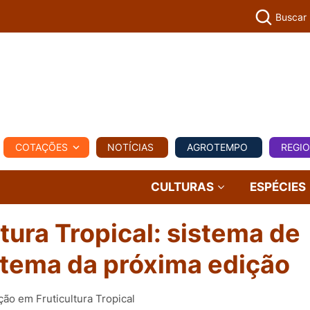
Buscar
PECUÁR
COTAÇÕES
NOTÍCIAS
AGROTEMPO
REGI
MPO
REGIONAL
COMERCIAL
AGROVIAGENS
CULTURAS
ESPÉCIES
tura Tropical: sistema de
tema da próxima edição
ão em Fruticultura Tropical