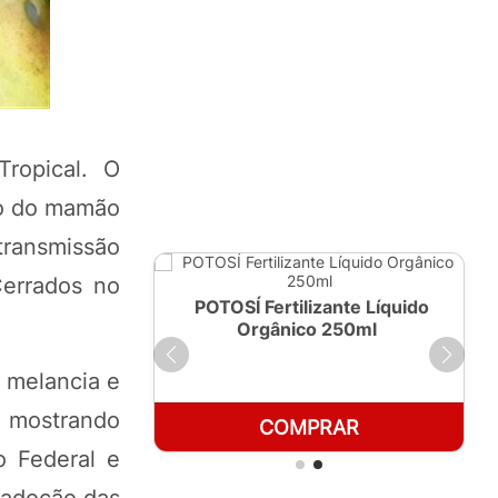
ropical. O
ção do mamão
transmissão
errados no
ante Líquido
POTOSÍ Fertilizante Líquido
 1 LT
Orgânico 250ml
, melancia e
, mostrando
RAR
COMPRAR
o Federal e