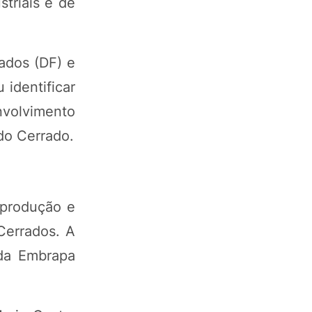
triais e de
ados (DF) e
identificar
nvolvimento
do Cerrado.
 produção e
Cerrados. A
 da Embrapa