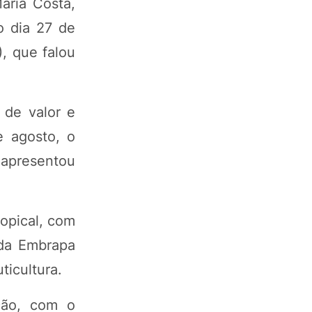
aria Costa,
o dia 27 de
, que falou
de valor e
e agosto, o
 apresentou
opical, com
 da Embrapa
ticultura.
ção, com o