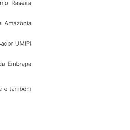
rmo Raseira
pa Amazônia
sador UMIPI
 da Embrapa
be e também