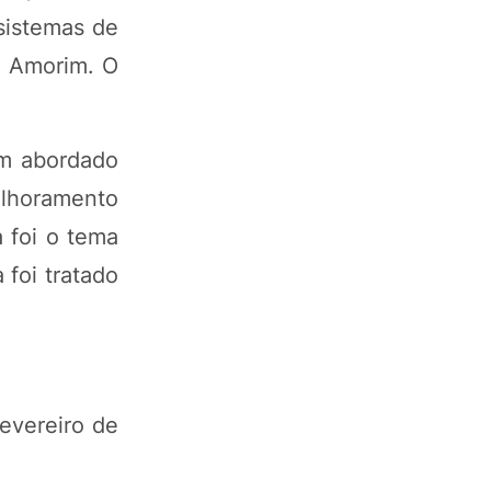
 sistemas de
o Amorim. O
.
ém abordado
elhoramento
 foi o tema
 foi tratado
evereiro de