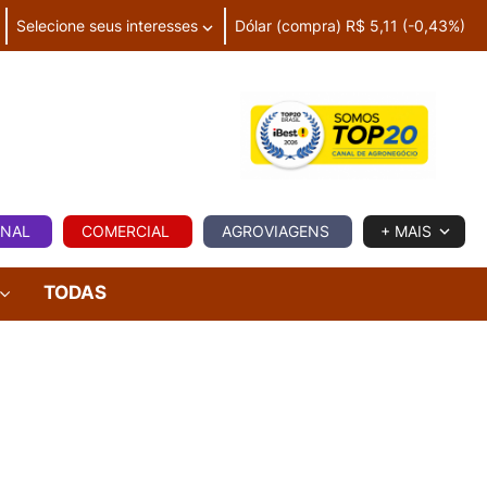
Selecione seus interesses
Dólar (compra) R$ 5,11 (-0,43%)
IA
ONAL
COMERCIAL
AGROVIAGENS
+ MAIS
TODAS