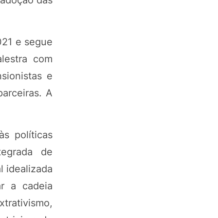
 adoção das
021 e segue
alestra com
sionistas e
arceiras. A
s políticas
tegrada de
l idealizada
ar a cadeia
rativismo,