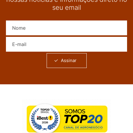
seu email
Nome
E-mail
Assinar