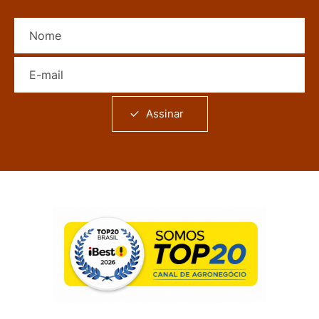
Nome
E-mail
Assinar