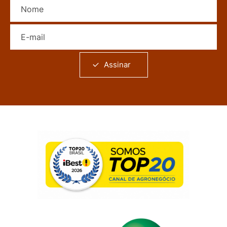
Nome
E-mail
Assinar