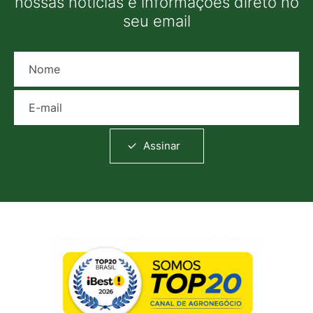
nossas notícias e informações direto no
seu email
Nome
E-mail
Assinar