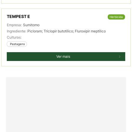
TEMPEST E
Herbicida
Empresa:
Sumitomo
Ingrediente:
Picloram; Triclopir butotílico; Fluroxipir meptílico
Culturas:
 Pastagens
Ver mais