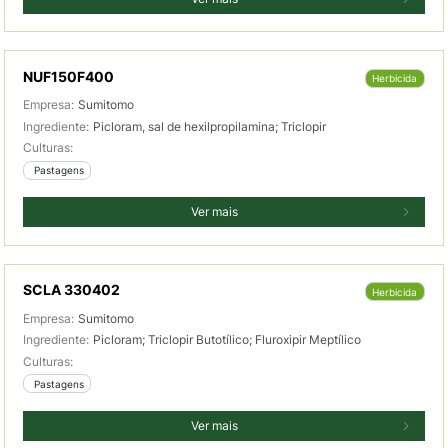
NUF150F400
Herbicida
Empresa:
Sumitomo
Ingrediente:
Picloram, sal de hexilpropilamina; Triclopir
Culturas:
 Pastagens
Ver mais
SCLA 330402
Herbicida
Empresa:
Sumitomo
Ingrediente:
Picloram; Triclopir Butotílico; Fluroxipir Meptílico
Culturas:
 Pastagens
Ver mais