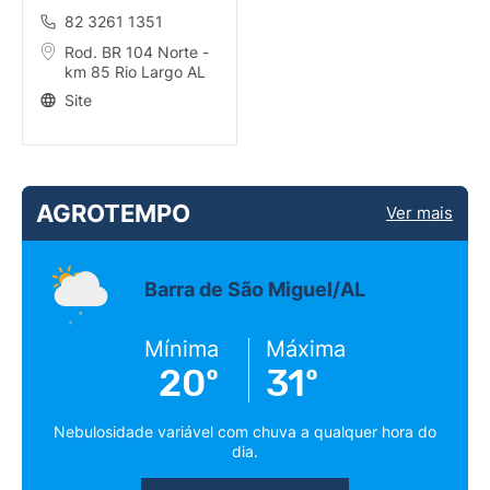
82 3261 1351
Rod. BR 104 Norte -
km 85 Rio Largo AL
Site
AGROTEMPO
Ver mais
Barra de São Miguel/AL
Mínima
Máxima
20º
31º
Nebulosidade variável com chuva a qualquer hora do
dia.