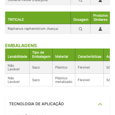
(Esparguta)
Produtos
TRITICALE
Dosagem
Similares
Raphanus raphanistrum
(Nabiça)
EMBALAGENS
Tipo de
Lavabilidade
Embalagem
Material
Características
Acon
Não
Saco
Plástico
Flexível
Sólid
Lavável
Não
Plástico
Saco
Flexível
Sólid
Lavável
metalizado
TECNOLOGIA DE APLICAÇÃO