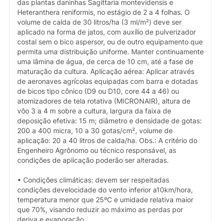
das plantas daninhas Sagittaria montevidensis e
Heteranthera reniformis, no estágio de 2 a 4 folhas. O
volume de calda de 30 litros/ha (3 ml/m²) deve ser
aplicado na forma de jatos, com auxílio de pulverizador
costal sem o bico aspersor, ou de outro equipamento que
permita uma distribuição uniforme. Manter continuamente
uma lâmina de água, de cerca de 10 cm, até a fase de
maturação da cultura. Aplicação aérea: Aplicar através
de aeronaves agrícolas equipadas com barra e dotadas
de bicos tipo cônico (D9 ou D10, core 44 a 46) ou
atomizadores de tela rotativa (MICRONAIR), altura de
vôo 3 a 4 m sobre a cultura, largura da faixa de
deposição efetiva: 15 m; diâmetro e densidade de gotas:
200 a 400 micra, 10 a 30 gotas/cm², volume de
aplicação: 20 a 40 litros de calda/ha. Obs.: A critério do
Engenheiro Agrônomo ou técnico responsável, as
condições de aplicação poderão ser alteradas.
• Condições climáticas: devem ser respeitadas
condições develocidade do vento inferior a10km/hora,
temperatura menor que 25ºC e umidade relativa maior
que 70%, visando reduzir ao máximo as perdas por
deriva e evaporação.