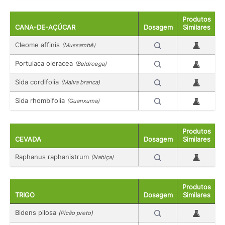
Produtos
CANA-DE-AÇÚCAR
Dosagem
Similares
Cleome affinis
(Mussambê)
Portulaca oleracea
(Beldroega)
Sida cordifolia
(Malva branca)
Sida rhombifolia
(Guanxuma)
Produtos
CEVADA
Dosagem
Similares
Raphanus raphanistrum
(Nabiça)
Produtos
TRIGO
Dosagem
Similares
Bidens pilosa
(Picão preto)