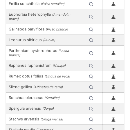
Emilia sonchifolia
(Falsa serralha)
Euphorbia heterophylla
(Amendoim
bravo)
Galinsoga parviflora
(Picão branco)
Leonurus sibiricus
(Rubim)
Parthenium hysterophorus
(Losna
branca)
Raphanus raphanistrum
(Nabiça)
Rumex obtusifolius
(Língua de vaca)
Silene gallica
(Alfinetes de terra)
Sonchus oleraceus
(Serralha)
Spergula arvensis
(Gorga)
Stachys arvensis
(Urtiga mansa)
Stellaria media