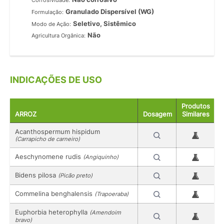
Corrosividade:
Granulado Dispersível (WG)
Formulação:
Seletivo, Sistêmico
Modo de Ação:
Não
Agricultura Orgânica:
INDICAÇÕES DE USO
Produtos
ARROZ
Dosagem
Similares
Acanthospermum hispidum
(Carrapicho de carneiro)
Aeschynomene rudis
(Angiquinho)
Bidens pilosa
(Picão preto)
Commelina benghalensis
(Trapoeraba)
Euphorbia heterophylla
(Amendoim
bravo)