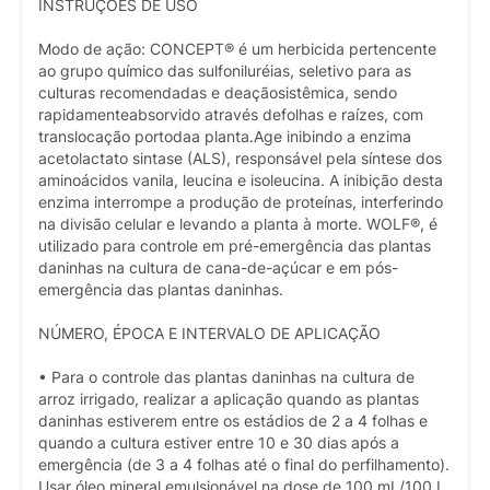
INSTRUÇÕES DE USO
Modo de ação: CONCEPT® é um herbicida pertencente
ao grupo químico das sulfoniluréias, seletivo para as
culturas recomendadas e deaçãosistêmica, sendo
rapidamenteabsorvido através defolhas e raízes, com
translocação portodaa planta.Age inibindo a enzima
acetolactato sintase (ALS), responsável pela síntese dos
aminoácidos vanila, leucina e isoleucina. A inibição desta
enzima interrompe a produção de proteínas, interferindo
na divisão celular e levando a planta à morte. WOLF®, é
utilizado para controle em pré-emergência das plantas
daninhas na cultura de cana-de-açúcar e em pós-
emergência das plantas daninhas.
NÚMERO, ÉPOCA E INTERVALO DE APLICAÇÃO
• Para o controle das plantas daninhas na cultura de
arroz irrigado, realizar a aplicação quando as plantas
daninhas estiverem entre os estádios de 2 a 4 folhas e
quando a cultura estiver entre 10 e 30 dias após a
emergência (de 3 a 4 folhas até o final do perfilhamento).
Usar óleo mineral emulsionável na dose de 100 mL/100 L