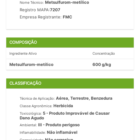
Metsulfurom-metílico
Nome Técnico:
Registro MAPA:
7207
Empresa Registrante:
FMC
COMPOSIÇÃO
Ingrediente Ativo
Concentração
Metsulfurom-metílico
600 g/kg
CLASSIFICAÇÃO
Aérea, Terrestre, Benzedura
Técnica de Aplicação:
Herbicida
Classe Agronômica:
5 - Produto Improvável de Causar
Toxicológica:
Dano Agudo
III - Produto perigoso
Ambiental:
Não inflamável
Inflamabilidade:
Não corrosivo