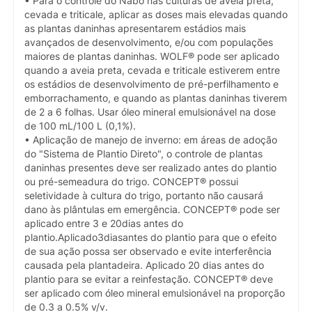
• Para o controle do Nabo nas culturas de aveia preta,
cevada e triticale, aplicar as doses mais elevadas quando
as plantas daninhas apresentarem estádios mais
avançados de desenvolvimento, e/ou com populações
maiores de plantas daninhas. WOLF® pode ser aplicado
quando a aveia preta, cevada e triticale estiverem entre
os estádios de desenvolvimento de pré-perfilhamento e
emborrachamento, e quando as plantas daninhas tiverem
de 2 a 6 folhas. Usar óleo mineral emulsionável na dose
de 100 mL/100 L (0,1%).
• Aplicação de manejo de inverno: em áreas de adoção
do "Sistema de Plantio Direto", o controle de plantas
daninhas presentes deve ser realizado antes do plantio
ou pré-semeadura do trigo. CONCEPT® possui
seletividade à cultura do trigo, portanto não causará
dano às plântulas em emergência. CONCEPT® pode ser
aplicado entre 3 e 20dias antes do
plantio.Aplicado3diasantes do plantio para que o efeito
de sua ação possa ser observado e evite interferência
causada pela plantadeira. Aplicado 20 dias antes do
plantio para se evitar a reinfestação. CONCEPT® deve
ser aplicado com óleo mineral emulsionável na proporção
de 0.3 a 0.5% v/v.