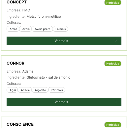
CONCEPT
Herbicida
Empresa:
FMC
Ingrediente:
Metsulfurom-metílico
Culturas:
 Arroz
 Aveia
 Aveia preta
+4 mais
Ver mais
CONNOR
Herbicida
Empresa:
Adama
Ingrediente:
Glufosinato - sal de amônio
Culturas:
 Açaí
 Alface
 Algodão
+27 mais
Ver mais
CONSCIENCE
Herbicida