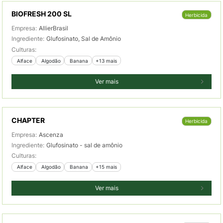
BIOFRESH 200 SL
Herbicida
Empresa:
AllierBrasil
Ingrediente:
Glufosinato, Sal de Amônio
Culturas:
 Alface
 Algodão
 Banana
+13 mais
Ver mais
CHAPTER
Herbicida
Empresa:
Ascenza
Ingrediente:
Glufosinato - sal de amônio
Culturas:
 Alface
 Algodão
 Banana
+15 mais
Ver mais