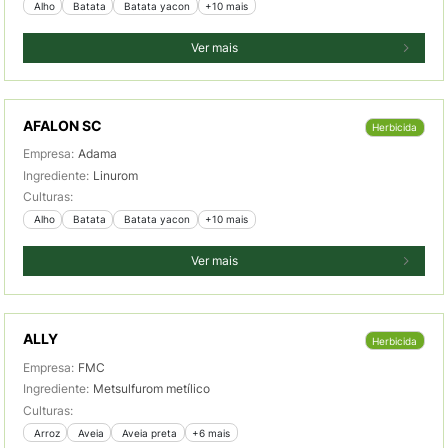
 Alho
 Batata
 Batata yacon
+10 mais
Ver mais
AFALON SC
Herbicida
Empresa:
Adama
Ingrediente:
Linurom
Culturas:
 Alho
 Batata
 Batata yacon
+10 mais
Ver mais
ALLY
Herbicida
Empresa:
FMC
Ingrediente:
Metsulfurom metílico
Culturas:
 Arroz
 Aveia
 Aveia preta
+6 mais