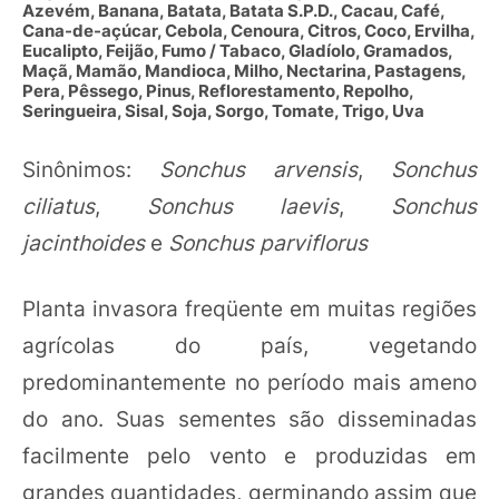
Azevém, Banana, Batata, Batata S.P.D., Cacau, Café,
Cana-de-açúcar, Cebola, Cenoura, Citros, Coco, Ervilha,
Eucalipto, Feijão, Fumo / Tabaco, Gladíolo, Gramados,
Maçã, Mamão, Mandioca, Milho, Nectarina, Pastagens,
Pera, Pêssego, Pinus, Reflorestamento, Repolho,
Seringueira, Sisal, Soja, Sorgo, Tomate, Trigo, Uva
Sinônimos:
Sonchus arvensis
,
Sonchus
ciliatus
,
Sonchus laevis
,
Sonchus
jacinthoides
e
Sonchus parviflorus
Planta invasora freqüente em muitas regiões
agrícolas do país, vegetando
predominantemente no período mais ameno
do ano. Suas sementes são disseminadas
facilmente pelo vento e produzidas em
grandes quantidades, germinando assim que