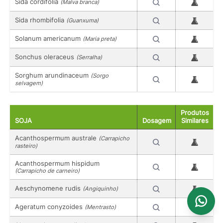
Sida cordifolia
(Malva branca)
Sida rhombifolia
(Guanxuma)
Solanum americanum
(Maria preta)
Sonchus oleraceus
(Serralha)
Sorghum arundinaceum
(Sorgo
selvagem)
Produtos
SOJA
Dosagem
Similares
Acanthospermum australe
(Carrapicho
rasteiro)
Acanthospermum hispidum
(Carrapicho de carneiro)
Aeschynomene rudis
(Angiquinho)
Ageratum conyzoides
(Mentrasto)