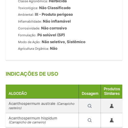
Herbicida
Classe Agronômica:
Não Classificado
Toxicológica:
III - Produto perigoso
Ambiental:
Não inflamável
Inflamabilidade:
Não corrosivo
Corrosividade:
Pó solúvel (SP)
Formulação:
Não seletivo, Sistêmico
Modo de Ação:
Não
Agricultura Orgânica:
INDICAÇÕES DE USO
Produtos
ALGODÃO
Dosagem
Similares
Acanthospermum australe
(Carrapicho
rasteiro)
Acanthospermum hispidum
(Carrapicho de carneiro)