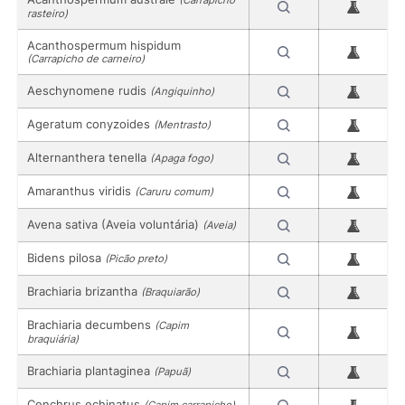
rasteiro)
Acanthospermum hispidum
(Carrapicho de carneiro)
Aeschynomene rudis
(Angiquinho)
Ageratum conyzoides
(Mentrasto)
Alternanthera tenella
(Apaga fogo)
Amaranthus viridis
(Caruru comum)
Avena sativa (Aveia voluntária)
(Aveia)
Bidens pilosa
(Picão preto)
Brachiaria brizantha
(Braquiarão)
Brachiaria decumbens
(Capim
braquiária)
Brachiaria plantaginea
(Papuã)
Cenchrus echinatus
(Capim carrapicho)