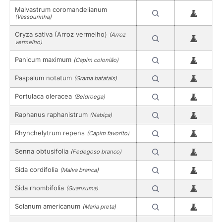
Malvastrum coromandelianum
(Vassourinha)
Oryza sativa (Arroz vermelho)
(Arroz
vermelho)
Panicum maximum
(Capim colonião)
Paspalum notatum
(Grama batatais)
Portulaca oleracea
(Beldroega)
Raphanus raphanistrum
(Nabiça)
Rhynchelytrum repens
(Capim favorito)
Senna obtusifolia
(Fedegoso branco)
Sida cordifolia
(Malva branca)
Sida rhombifolia
(Guanxuma)
Solanum americanum
(Maria preta)