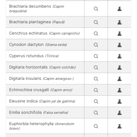
Brachiaria decumbens
(Capim
braquiária)
Brachiaria plantaginea
(Papuã)
Cenchrus echinatus
(Capim carrapicho)
Cynodon dactylon
(Grama seda)
Cyperus rotundus
(Tiririca)
Digitaria horizontalis
(Capim colchão)
Digitaria insularis
(Capim amargoso )
Echinochloa crusgalli
(Capim arroz)
Eleusine indica
(Capim pé de galinha)
Emilia sonchifolia
(Falsa serralha)
Euphorbia heterophylla
(Amendoim
bravo)