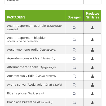
Produtos
PASTAGENS
Dosagem
Similares
Acanthospermum australe
(Carrapicho
rasteiro)
Acanthospermum hispidum
(Carrapicho de carneiro)
Aeschynomene rudis
(Angiquinho)
Ageratum conyzoides
(Mentrasto)
Alternanthera tenella
(Apaga fogo)
Amaranthus viridis
(Caruru comum)
Avena sativa (Aveia voluntária)
(Aveia)
Bidens pilosa
(Picão preto)
Brachiaria brizantha
(Braquiarão)