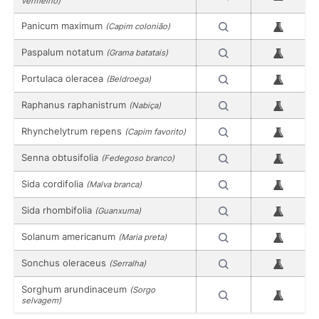
vermelho)
Panicum maximum
(Capim colonião)
Paspalum notatum
(Grama batatais)
Portulaca oleracea
(Beldroega)
Raphanus raphanistrum
(Nabiça)
Rhynchelytrum repens
(Capim favorito)
Senna obtusifolia
(Fedegoso branco)
Sida cordifolia
(Malva branca)
Sida rhombifolia
(Guanxuma)
Solanum americanum
(Maria preta)
Sonchus oleraceus
(Serralha)
Sorghum arundinaceum
(Sorgo
selvagem)