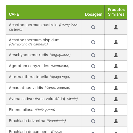
Produtos
CAFÉ
Dosagem
Similares
Acanthospermum australe
(Carrapicho
rasteiro)
Acanthospermum hispidum
(Carrapicho de carneiro)
Aeschynomene rudis
(Angiquinho)
Ageratum conyzoides
(Mentrasto)
Alternanthera tenella
(Apaga fogo)
Amaranthus viridis
(Caruru comum)
Avena sativa (Aveia voluntária)
(Aveia)
Bidens pilosa
(Picão preto)
Brachiaria brizantha
(Braquiarão)
Brachiaria decumbens
(Capim