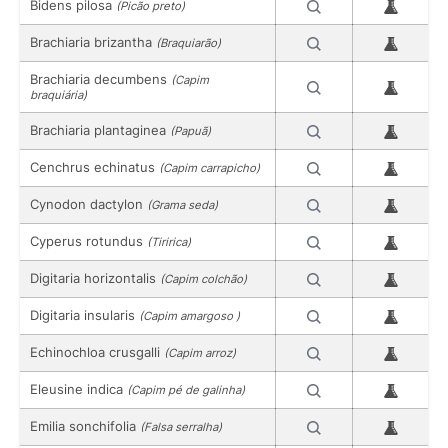
Bidens pilosa
(Picão preto)
Brachiaria brizantha
(Braquiarão)
Brachiaria decumbens
(Capim
braquiária)
Brachiaria plantaginea
(Papuã)
Cenchrus echinatus
(Capim carrapicho)
Cynodon dactylon
(Grama seda)
Cyperus rotundus
(Tiririca)
Digitaria horizontalis
(Capim colchão)
Digitaria insularis
(Capim amargoso )
Echinochloa crusgalli
(Capim arroz)
Eleusine indica
(Capim pé de galinha)
Emilia sonchifolia
(Falsa serralha)