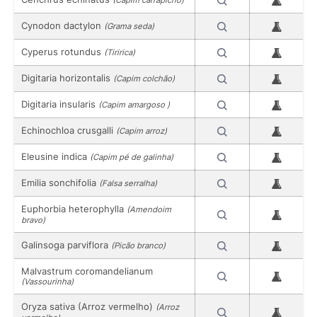
Cynodon dactylon
(Grama seda)
Cyperus rotundus
(Tiririca)
Digitaria horizontalis
(Capim colchão)
Digitaria insularis
(Capim amargoso )
Echinochloa crusgalli
(Capim arroz)
Eleusine indica
(Capim pé de galinha)
Emilia sonchifolia
(Falsa serralha)
Euphorbia heterophylla
(Amendoim
bravo)
Galinsoga parviflora
(Picão branco)
Malvastrum coromandelianum
(Vassourinha)
Oryza sativa (Arroz vermelho)
(Arroz