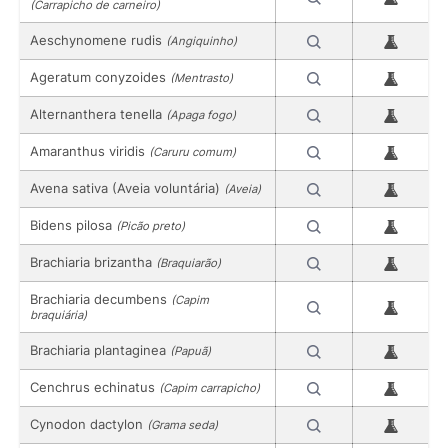
(Carrapicho de carneiro)
Aeschynomene rudis
(Angiquinho)
Ageratum conyzoides
(Mentrasto)
Alternanthera tenella
(Apaga fogo)
Amaranthus viridis
(Caruru comum)
Avena sativa (Aveia voluntária)
(Aveia)
Bidens pilosa
(Picão preto)
Brachiaria brizantha
(Braquiarão)
Brachiaria decumbens
(Capim
braquiária)
Brachiaria plantaginea
(Papuã)
Cenchrus echinatus
(Capim carrapicho)
Cynodon dactylon
(Grama seda)