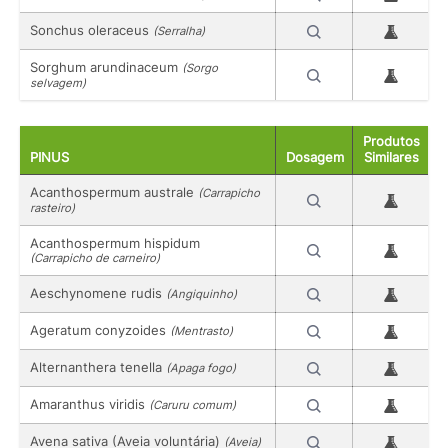
Sonchus oleraceus
(Serralha)
Sorghum arundinaceum
(Sorgo
selvagem)
Produtos
PINUS
Dosagem
Similares
Acanthospermum australe
(Carrapicho
rasteiro)
Acanthospermum hispidum
(Carrapicho de carneiro)
Aeschynomene rudis
(Angiquinho)
Ageratum conyzoides
(Mentrasto)
Alternanthera tenella
(Apaga fogo)
Amaranthus viridis
(Caruru comum)
Avena sativa (Aveia voluntária)
(Aveia)