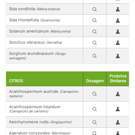
Sida cordifolia
(Malva branca)
Sida rhombifolia
(Guanxuma)
Solanum americanum
(Maria preta)
Sonchus oleraceus
(Serralha)
Sorghum arundinaceum
(Sorgo
selvagem)
Produtos
CITROS
Dosagem
Similares
Acanthospermum australe
(Carrapicho
rasteiro)
Acanthospermum hispidum
(Carrapicho de carneiro)
Aeschynomene rudis
(Angiquinho)
Ageratum conyzoides
(Mentrasto)