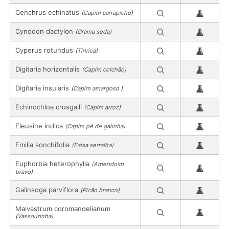
Cenchrus echinatus
(Capim carrapicho)
Cynodon dactylon
(Grama seda)
Cyperus rotundus
(Tiririca)
Digitaria horizontalis
(Capim colchão)
Digitaria insularis
(Capim amargoso )
Echinochloa crusgalli
(Capim arroz)
Eleusine indica
(Capim pé de galinha)
Emilia sonchifolia
(Falsa serralha)
Euphorbia heterophylla
(Amendoim
bravo)
Galinsoga parviflora
(Picão branco)
Malvastrum coromandelianum
(Vassourinha)