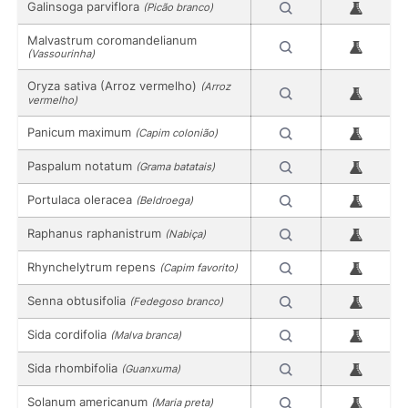
Galinsoga parviflora
(Picão branco)
Malvastrum coromandelianum
(Vassourinha)
Oryza sativa (Arroz vermelho)
(Arroz
vermelho)
Panicum maximum
(Capim colonião)
Paspalum notatum
(Grama batatais)
Portulaca oleracea
(Beldroega)
Raphanus raphanistrum
(Nabiça)
Rhynchelytrum repens
(Capim favorito)
Senna obtusifolia
(Fedegoso branco)
Sida cordifolia
(Malva branca)
Sida rhombifolia
(Guanxuma)
Solanum americanum
(Maria preta)