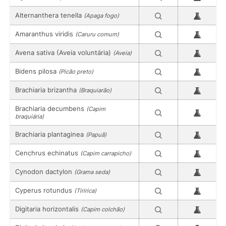
Alternanthera tenella
(Apaga fogo)
Amaranthus viridis
(Caruru comum)
Avena sativa (Aveia voluntária)
(Aveia)
Bidens pilosa
(Picão preto)
Brachiaria brizantha
(Braquiarão)
Brachiaria decumbens
(Capim
braquiária)
Brachiaria plantaginea
(Papuã)
Cenchrus echinatus
(Capim carrapicho)
Cynodon dactylon
(Grama seda)
Cyperus rotundus
(Tiririca)
Digitaria horizontalis
(Capim colchão)