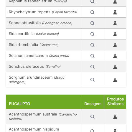
Raphanus raphanistrum
(Nabiça)
Rhynchelytrum repens
(Capim favorito)
Senna obtusifolia
(Fedegoso branco)
Sida cordifolia
(Malva branca)
Sida rhombifolia
(Guanxuma)
Solanum americanum
(Maria preta)
Sonchus oleraceus
(Serralha)
Sorghum arundinaceum
(Sorgo
selvagem)
Produtos
EUCALIPTO
Dosagem
Similares
Acanthospermum australe
(Carrapicho
rasteiro)
Acanthospermum hispidum