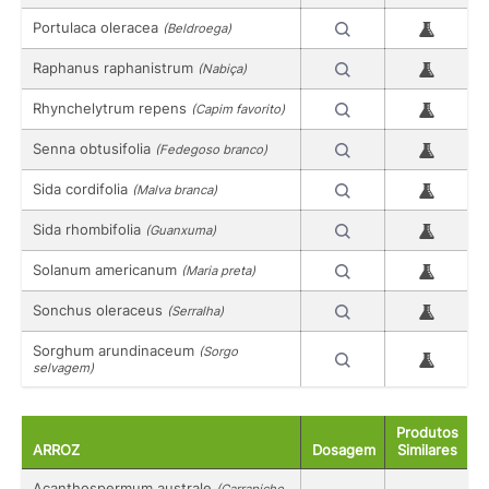
Portulaca oleracea
(Beldroega)
Raphanus raphanistrum
(Nabiça)
Rhynchelytrum repens
(Capim favorito)
Senna obtusifolia
(Fedegoso branco)
Sida cordifolia
(Malva branca)
Sida rhombifolia
(Guanxuma)
Solanum americanum
(Maria preta)
Sonchus oleraceus
(Serralha)
Sorghum arundinaceum
(Sorgo
selvagem)
Produtos
ARROZ
Dosagem
Similares
Acanthospermum australe
(Carrapicho