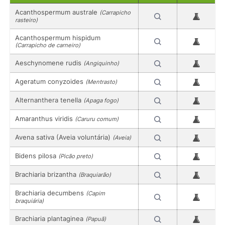
Acanthospermum australe
(Carrapicho
rasteiro)
Acanthospermum hispidum
(Carrapicho de carneiro)
Aeschynomene rudis
(Angiquinho)
Ageratum conyzoides
(Mentrasto)
Alternanthera tenella
(Apaga fogo)
Amaranthus viridis
(Caruru comum)
Avena sativa (Aveia voluntária)
(Aveia)
Bidens pilosa
(Picão preto)
Brachiaria brizantha
(Braquiarão)
Brachiaria decumbens
(Capim
braquiária)
Brachiaria plantaginea
(Papuã)