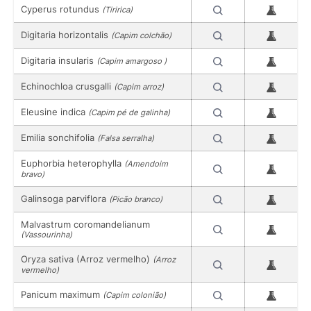
Cyperus rotundus
(Tiririca)
Digitaria horizontalis
(Capim colchão)
Digitaria insularis
(Capim amargoso )
Echinochloa crusgalli
(Capim arroz)
Eleusine indica
(Capim pé de galinha)
Emilia sonchifolia
(Falsa serralha)
Euphorbia heterophylla
(Amendoim
bravo)
Galinsoga parviflora
(Picão branco)
Malvastrum coromandelianum
(Vassourinha)
Oryza sativa (Arroz vermelho)
(Arroz
vermelho)
Panicum maximum
(Capim colonião)