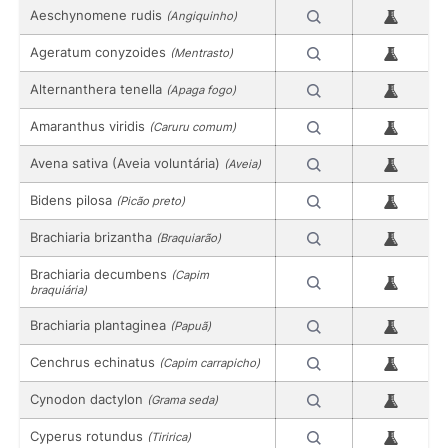
Aeschynomene rudis
(Angiquinho)
Ageratum conyzoides
(Mentrasto)
Alternanthera tenella
(Apaga fogo)
Amaranthus viridis
(Caruru comum)
Avena sativa (Aveia voluntária)
(Aveia)
Bidens pilosa
(Picão preto)
Brachiaria brizantha
(Braquiarão)
Brachiaria decumbens
(Capim
braquiária)
Brachiaria plantaginea
(Papuã)
Cenchrus echinatus
(Capim carrapicho)
Cynodon dactylon
(Grama seda)
Cyperus rotundus
(Tiririca)