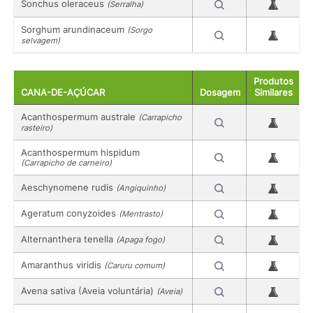
Sonchus oleraceus
(Serralha)
Sorghum arundinaceum
(Sorgo
selvagem)
Produtos
CANA-DE-AÇÚCAR
Dosagem
Similares
Acanthospermum australe
(Carrapicho
rasteiro)
Acanthospermum hispidum
(Carrapicho de carneiro)
Aeschynomene rudis
(Angiquinho)
Ageratum conyzoides
(Mentrasto)
Alternanthera tenella
(Apaga fogo)
Amaranthus viridis
(Caruru comum)
Avena sativa (Aveia voluntária)
(Aveia)