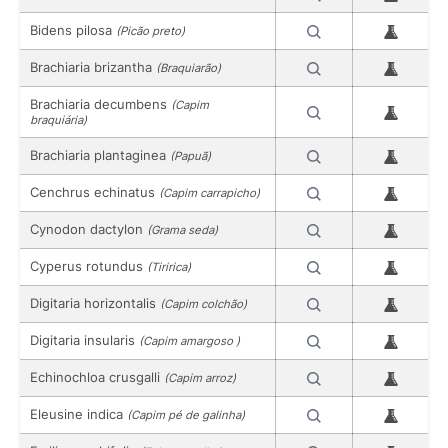
Bidens pilosa
(Picão preto)
Brachiaria brizantha
(Braquiarão)
Brachiaria decumbens
(Capim
braquiária)
Brachiaria plantaginea
(Papuã)
Cenchrus echinatus
(Capim carrapicho)
Cynodon dactylon
(Grama seda)
Cyperus rotundus
(Tiririca)
Digitaria horizontalis
(Capim colchão)
Digitaria insularis
(Capim amargoso )
Echinochloa crusgalli
(Capim arroz)
Eleusine indica
(Capim pé de galinha)