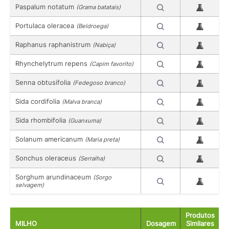
Paspalum notatum
(Grama batatais)
Portulaca oleracea
(Beldroega)
Raphanus raphanistrum
(Nabiça)
Rhynchelytrum repens
(Capim favorito)
Senna obtusifolia
(Fedegoso branco)
Sida cordifolia
(Malva branca)
Sida rhombifolia
(Guanxuma)
Solanum americanum
(Maria preta)
Sonchus oleraceus
(Serralha)
Sorghum arundinaceum
(Sorgo
selvagem)
Produtos
MILHO
Dosagem
Similares