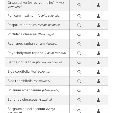
Oryza sativa (Arroz vermelho)
(Arroz
vermelho)
Panicum maximum
(Capim colonião)
Paspalum notatum
(Grama batatais)
Portulaca oleracea
(Beldroega)
Raphanus raphanistrum
(Nabiça)
Rhynchelytrum repens
(Capim favorito)
Senna obtusifolia
(Fedegoso branco)
Sida cordifolia
(Malva branca)
Sida rhombifolia
(Guanxuma)
Solanum americanum
(Maria preta)
Sonchus oleraceus
(Serralha)
Sorghum arundinaceum
(Sorgo
selvagem)