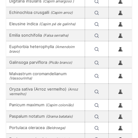
Digitaria insularis
(Capim amargoso )
Echinochloa crusgalli
(Capim arroz)
Eleusine indica
(Capim pé de galinha)
Emilia sonchifolia
(Falsa serralha)
Euphorbia heterophylla
(Amendoim
bravo)
Galinsoga parviflora
(Picão branco)
Malvastrum coromandelianum
(Vassourinha)
Oryza sativa (Arroz vermelho)
(Arroz
vermelho)
Panicum maximum
(Capim colonião)
Paspalum notatum
(Grama batatais)
Portulaca oleracea
(Beldroega)