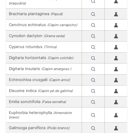
braquiária)
Brachiaria plantaginea
(Papuã)
Cenchrus echinatus
(Capim carrapicho)
Cynodon dactylon
(Grama seda)
Cyperus rotundus
(Tiririca)
Digitaria horizontalis
(Capim colchão)
Digitaria insularis
(Capim amargoso )
Echinochloa crusgalli
(Capim arroz)
Eleusine indica
(Capim pé de galinha)
Emilia sonchifolia
(Falsa serralha)
Euphorbia heterophylla
(Amendoim
bravo)
Galinsoga parviflora
(Picão branco)