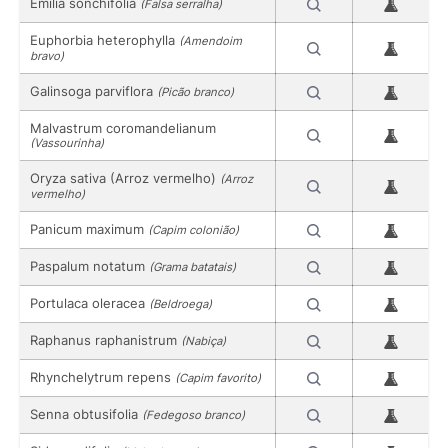
Emilia sonchifolia
(Falsa serralha)
Euphorbia heterophylla
(Amendoim
bravo)
Galinsoga parviflora
(Picão branco)
Malvastrum coromandelianum
(Vassourinha)
Oryza sativa (Arroz vermelho)
(Arroz
vermelho)
Panicum maximum
(Capim colonião)
Paspalum notatum
(Grama batatais)
Portulaca oleracea
(Beldroega)
Raphanus raphanistrum
(Nabiça)
Rhynchelytrum repens
(Capim favorito)
Senna obtusifolia
(Fedegoso branco)