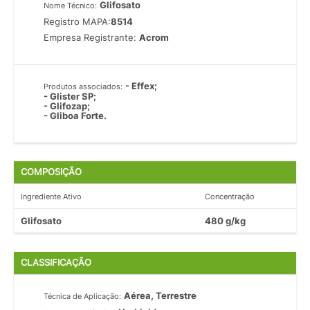
Glifosato
Nome Técnico:
Registro MAPA:
8514
Empresa Registrante:
Acrom
- Effex;
Produtos associados:
- Glister SP;
- Glifozap;
- Gliboa Forte.
COMPOSIÇÃO
Ingrediente Ativo
Concentração
Glifosato
480 g/kg
CLASSIFICAÇÃO
Aérea, Terrestre
Técnica de Aplicação: