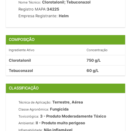
Clorotalonil; Tebuconazol
Nome Técnico:
Registro MAPA:
34225
Empresa Registrante:
Helm
COMPOSIÇÃO
Ingrediente Ativo
Concentração
Clorotalonil
750 g/L
Tebuconazol
60 g/L
CLASSIFICAÇÃO
Terrestre, Aérea
Técnica de Aplicação:
Fungicida
Classe Agronômica:
3 - Produto Moderadamente Tóxico
Toxicológica:
II - Produto muito perigoso
Ambiental:
Não inflamável
Inflamabilidade: