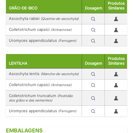
Produtos
GRÃO-DE-BICO
Dosagem
Similares
Ascochyta rabiei
(Queima-de-ascochyta)
Colletotrichum capsici
(Antracnose)
Uromyces appendiculatus
(Ferrugem)
Produtos
LENTILHA
Dosagem
Similares
Ascochyta lentis
(Mancha-de-ascochyta)
Colletotrichum capsici
(Antracnose)
Colletotrichum truncatum
(Podridão
dos grãos e das sementes)
Uromyces appendiculatus
(Ferrugem)
EMBALAGENS