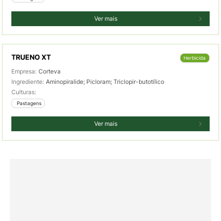
Ver mais
TRUENO XT
Herbicida
Empresa:
Corteva
Ingrediente:
Aminopiralide; Picloram; Triclopir-butotílico
Culturas:
 Pastagens
Ver mais