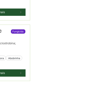
mais
C
Fungicida
clostrobina;
bora
 Abobrinha
mais