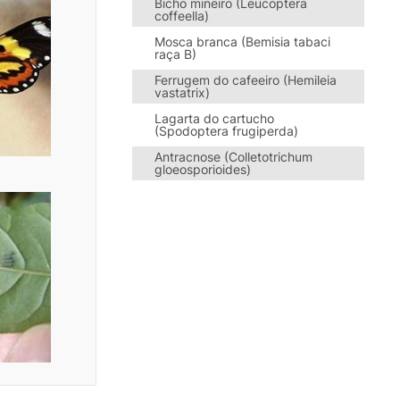
Bicho mineiro (Leucoptera
coffeella)
Mosca branca (Bemisia tabaci
raça B)
Ferrugem do cafeeiro (Hemileia
vastatrix)
Lagarta do cartucho
(Spodoptera frugiperda)
Antracnose (Colletotrichum
gloeosporioides)