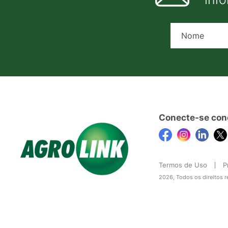
Conecte-se con
Termos de Uso
P
2026, Todos os direitos 