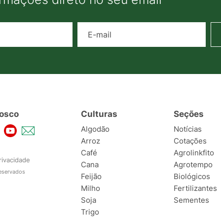
Nome
E-mail
osco
Culturas
Seções
Algodão
Notícias
Arroz
Cotações
Café
Agrolinkfito
rivacidade
Cana
Agrotempo
reservados
Feijão
Biológicos
Milho
Fertilizantes
Soja
Sementes
Trigo