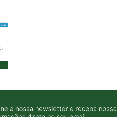
ticida
a
ine a nossa newsletter e receba nossas
ormações direto no seu email