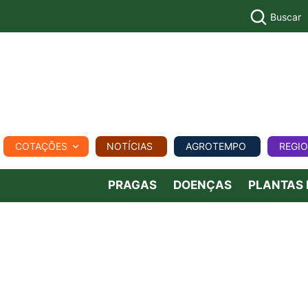
Buscar
PECUÁR
COTAÇÕES
NOTÍCIAS
AGROTEMPO
REGI
MPO
REGIONAL
COMERCIAL
AGROVIAGENS
PRAGAS
DOENÇAS
PLANTAS