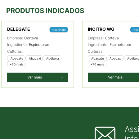
PRODUTOS INDICADOS
DELEGATE
INCITRO WG
Inseticida
Inse
Empresa:
Corteva
Empresa:
Corteva
Ingrediente:
Espinetoram
Ingrediente:
Espinetoram
Culturas:
Culturas:
 Abacate
 Abacaxi
 Abóbora
 Abacate
 Abacaxi
 Abóbor
+70 mais
+70 mais
Ver mais
Ver mais
Ass
inf