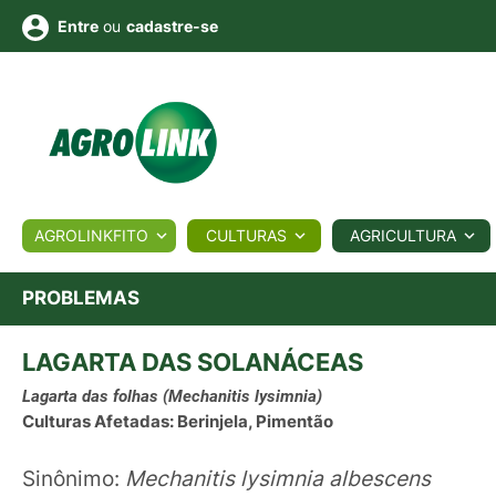
ou
cadastre-se
Entre
ULTURA
AGROLINKFITO
CULTURAS
AGRICULTURA
BIOLÓGICOS
COTAÇÕES
NOTÍCIAS
AGROTE
PROBLEMAS
LAGARTA DAS SOLANÁCEAS
Fotos
os
Conversor
Colunistas
Eventos
e
Vídeos
Lagarta das folhas
(Mechanitis lysimnia)
Culturas Afetadas: Berinjela, Pimentão
Sinônimo:
Mechanitis lysimnia albescens