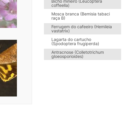
Bicho mineiro (Leucoptera
coffeella)
Mosca branca (Bemisia tabaci
raça B)
Ferrugem do cafeeiro (Hemileia
vastatrix)
Lagarta do cartucho
(Spodoptera frugiperda)
Antracnose (Colletotrichum
gloeosporioides)