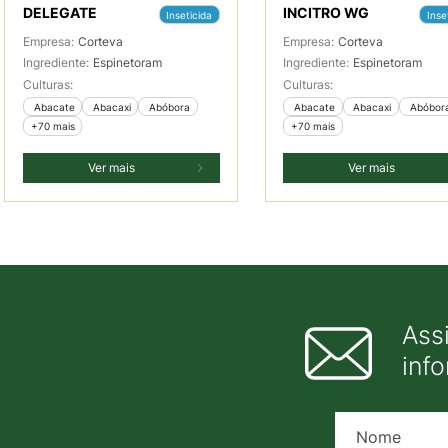
DELEGATE
INCITRO WG
Inseticida
Inse
Empresa:
Corteva
Empresa:
Corteva
Ingrediente:
Espinetoram
Ingrediente:
Espinetoram
Culturas:
Culturas:
 Abacate
 Abacaxi
 Abóbora
 Abacate
 Abacaxi
 Abóbor
+70 mais
+70 mais
Ver mais
Ver mais
Ass
inf