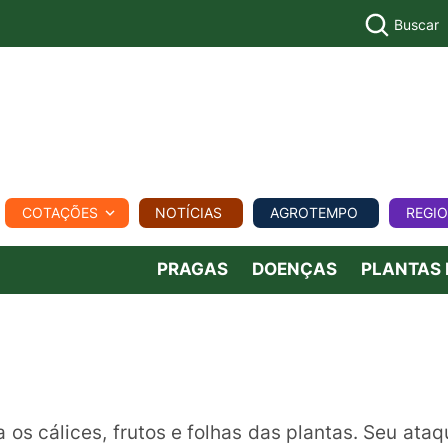
Buscar
PECUÁR
COTAÇÕES
NOTÍCIAS
AGROTEMPO
REGI
MPO
REGIONAL
COMERCIAL
AGROVIAGENS
PRAGAS
DOENÇAS
PLANTAS
 os cálices, frutos e folhas das plantas. Seu ataq