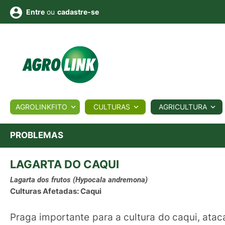
ou
cadastre-se
Entre
ULTURA
AGROLINKFITO
CULTURAS
AGRICULTURA
BIOLÓGICOS
COTAÇÕES
NOTÍCIAS
AGROTE
PROBLEMAS
LAGARTA DO CAQUI
Fotos
os
Conversor
Colunistas
Eventos
e
Vídeos
Lagarta dos frutos
(Hypocala andremona)
Culturas Afetadas: Caqui
Praga importante para a cultura do caqui, ataca