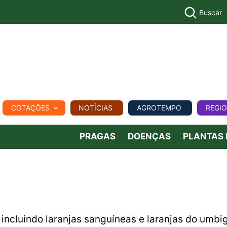
Buscar
PECUÁR
COTAÇÕES
NOTÍCIAS
AGROTEMPO
REGI
MPO
REGIONAL
COMERCIAL
AGROVIAGENS
PRAGAS
DOENÇAS
PLANTAS
 incluindo laranjas sanguíneas e laranjas do umbi