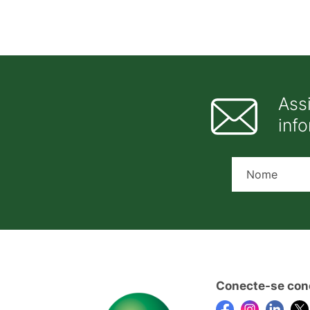
Ass
inf
Conecte-se con