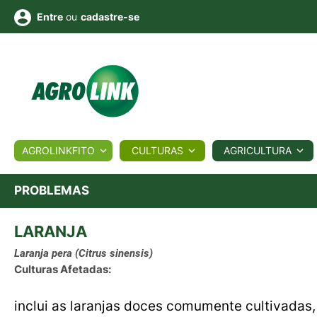
ou
cadastre-se
Entre
ULTURA
AGROLINKFITO
CULTURAS
AGRICULTURA
BIOLÓGICOS
COTAÇÕES
NOTÍCIAS
AGROTE
PROBLEMAS
LARANJA
Fotos
os
Conversor
Colunistas
Eventos
e
Vídeos
Laranja pera
(Citrus sinensis)
Culturas Afetadas:
inclui as laranjas doces comumente cultivadas,