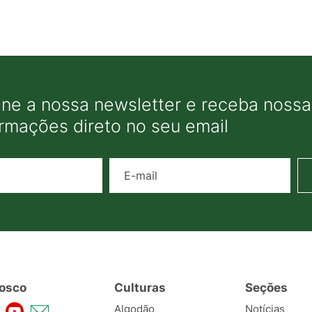
ine a nossa newsletter e receba nossas
ormações direto no seu email
Nome
E-mail
osco
Culturas
Seções
Algodão
Notícias