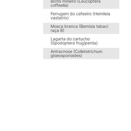
Bicho mineiro (Leucoptera
coffeella)
Ferrugem do cafeeiro (Hemileia
vastatrix)
Mosca branca (Bemisia tabaci
raça B)
Lagarta do cartucho
(Spodoptera frugiperda)
Antracnose (Colletotrichum
gloeosporioides)