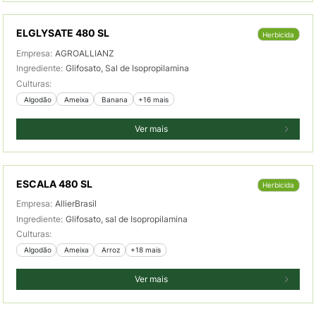
ELGLYSATE 480 SL
Herbicida
Empresa:
AGROALLIANZ
Ingrediente:
Glifosato, Sal de Isopropilamina
Culturas:
 Algodão
 Ameixa
 Banana
+16 mais
Ver mais
ESCALA 480 SL
Herbicida
Empresa:
AllierBrasil
Ingrediente:
Glifosato, sal de Isopropilamina
Culturas:
 Algodão
 Ameixa
 Arroz
+18 mais
Ver mais