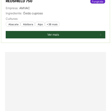
REDSHIELD 750
Fungicida
Empresa:
AMVAC
Ingrediente:
Óxido cuproso
Culturas:
 Abacate
 Abóbora
 Aipo
+38 mais
Ver mais