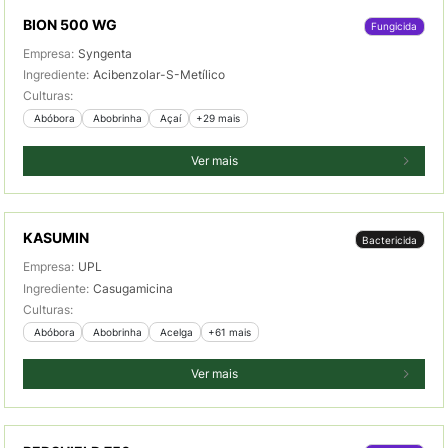
BION 500 WG
Fungicida
Empresa:
Syngenta
Ingrediente:
Acibenzolar-S-Metílico
Culturas:
 Abóbora
 Abobrinha
 Açaí
+29 mais
Ver mais
KASUMIN
Bactericida
Empresa:
UPL
Ingrediente:
Casugamicina
Culturas:
 Abóbora
 Abobrinha
 Acelga
+61 mais
Ver mais