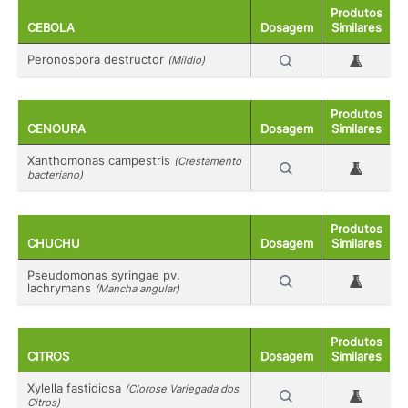
Produtos
CEBOLA
Dosagem
Similares
Peronospora destructor
(Míldio)
Produtos
CENOURA
Dosagem
Similares
Xanthomonas campestris
(Crestamento
bacteriano)
Produtos
CHUCHU
Dosagem
Similares
Pseudomonas syringae pv.
lachrymans
(Mancha angular)
Produtos
CITROS
Dosagem
Similares
Xylella fastidiosa
(Clorose Variegada dos
Citros)