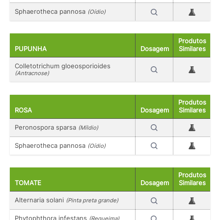
Sphaerotheca pannosa
(Oídio)
Produtos
PUPUNHA
Dosagem
Similares
Colletotrichum gloeosporioides
(Antracnose)
Produtos
ROSA
Dosagem
Similares
Peronospora sparsa
(Míldio)
Sphaerotheca pannosa
(Oídio)
Produtos
TOMATE
Dosagem
Similares
Alternaria solani
(Pinta preta grande)
Phytophthora infestans
(Requeima)