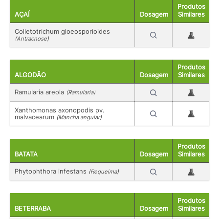
Produtos
AÇAÍ
Dosagem
Similares
Colletotrichum gloeosporioides
(Antracnose)
Produtos
ALGODÃO
Dosagem
Similares
Ramularia areola
(Ramularia)
Xanthomonas axonopodis pv.
malvacearum
(Mancha angular)
Produtos
BATATA
Dosagem
Similares
Phytophthora infestans
(Requeima)
Produtos
BETERRABA
Dosagem
Similares