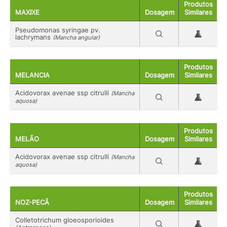
Produtos
MAXIXE
Dosagem
Similares
Pseudomonas syringae pv.
lachrymans
(Mancha angular)
Produtos
MELANCIA
Dosagem
Similares
Acidovorax avenae ssp citrulli
(Mancha
aquosa)
Produtos
MELÃO
Dosagem
Similares
Acidovorax avenae ssp citrulli
(Mancha
aquosa)
Produtos
NOZ-PECÃ
Dosagem
Similares
Colletotrichum gloeosporioides