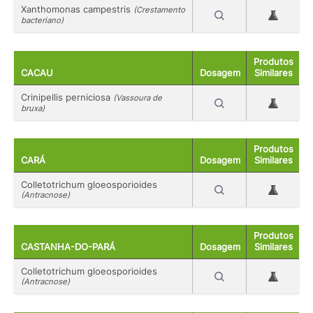
Xanthomonas campestris
(Crestamento
bacteriano)
Produtos
CACAU
Dosagem
Similares
Crinipellis perniciosa
(Vassoura de
bruxa)
Produtos
CARÁ
Dosagem
Similares
Colletotrichum gloeosporioides
(Antracnose)
Produtos
CASTANHA-DO-PARÁ
Dosagem
Similares
Colletotrichum gloeosporioides
(Antracnose)