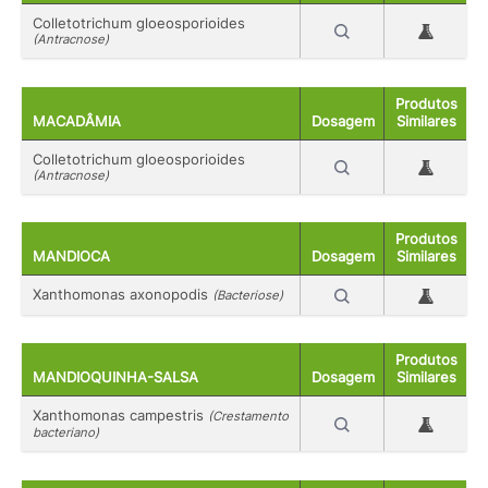
Colletotrichum gloeosporioides
(Antracnose)
Produtos
MACADÂMIA
Dosagem
Similares
Colletotrichum gloeosporioides
(Antracnose)
Produtos
MANDIOCA
Dosagem
Similares
Xanthomonas axonopodis
(Bacteriose)
Produtos
MANDIOQUINHA-SALSA
Dosagem
Similares
Xanthomonas campestris
(Crestamento
bacteriano)