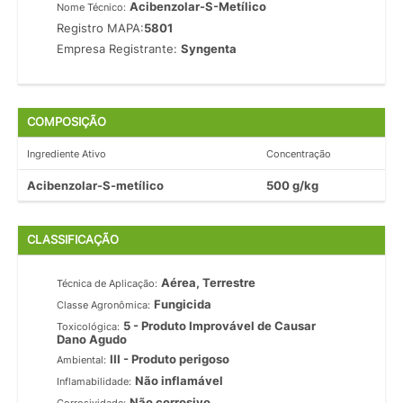
Acibenzolar-S-Metílico
Nome Técnico:
Registro MAPA:
5801
Empresa Registrante:
Syngenta
COMPOSIÇÃO
Ingrediente Ativo
Concentração
Acibenzolar-S-metílico
500 g/kg
CLASSIFICAÇÃO
Aérea, Terrestre
Técnica de Aplicação:
Fungicida
Classe Agronômica:
5 - Produto Improvável de Causar
Toxicológica:
Dano Agudo
III - Produto perigoso
Ambiental:
Não inflamável
Inflamabilidade:
Não corrosivo