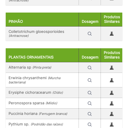
(Antracnose)
Produtos
PINHÃO
Dosagem
Similares
Colletotrichum gloeosporioides
(Antracnose)
Produtos
PLANTAS ORNAMENTAIS
Dosagem
Similares
Alternaria sp
(Pinta preta)
Erwinia chrysanthemi
(Murcha
bacteriana)
Erysiphe cichoracearum
(Oídio)
Peronospora sparsa
(Míldio)
Puccinia horiana
(Ferrugem branca)
Pythium sp.
(Podridão das raízes)