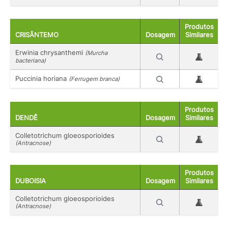
Produtos
CRISÂNTEMO
Dosagem
Similares
Erwinia chrysanthemi
(Murcha
bacteriana)
Puccinia horiana
(Ferrugem branca)
Produtos
DENDÊ
Dosagem
Similares
Colletotrichum gloeosporioides
(Antracnose)
Produtos
DUBOISIA
Dosagem
Similares
Colletotrichum gloeosporioides
(Antracnose)