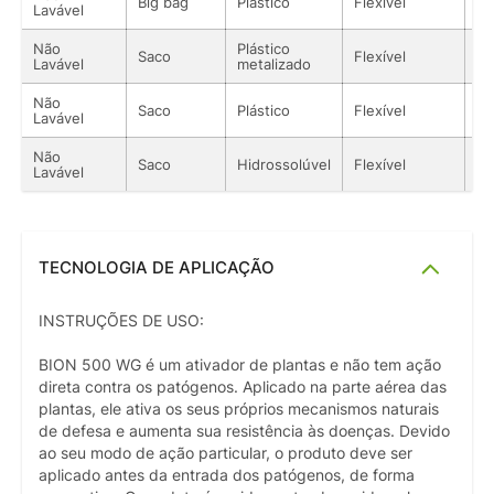
Big bag
Plástico
Flexível
Só
Lavável
Não
Plástico
Saco
Flexível
Só
Lavável
metalizado
Não
Saco
Plástico
Flexível
Só
Lavável
Não
Saco
Hidrossolúvel
Flexível
Só
Lavável
TECNOLOGIA DE APLICAÇÃO
INSTRUÇÕES DE USO:
BION 500 WG é um ativador de plantas e não tem ação
direta contra os patógenos. Aplicado na parte aérea das
plantas, ele ativa os seus próprios mecanismos naturais
de defesa e aumenta sua resistência às doenças. Devido
ao seu modo de ação particular, o produto deve ser
aplicado antes da entrada dos patógenos, de forma