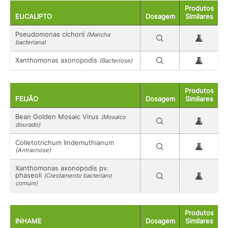
Produtos
EUCALIPTO
Dosagem
Similares
Pseudomonas cichorii
(Mancha
bacteriana)
Xanthomonas axonopodis
(Bacteriose)
Produtos
FEIJÃO
Dosagem
Similares
Bean Golden Mosaic Virus
(Mosaico
dourado)
Colletotrichum lindemuthianum
(Antracnose)
Xanthomonas axonopodis pv.
phaseoli
(Crestamento bacteriano
comum)
Produtos
INHAME
Dosagem
Similares