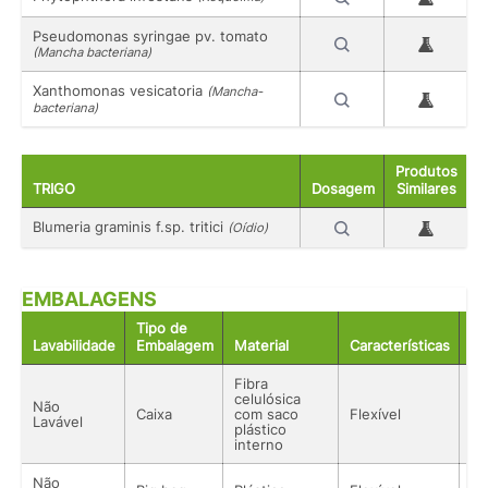
Pseudomonas syringae pv. tomato
(Mancha bacteriana)
Xanthomonas vesicatoria
(Mancha-
bacteriana)
Produtos
TRIGO
Dosagem
Similares
Blumeria graminis f.sp. tritici
(Oídio)
EMBALAGENS
Tipo de
Lavabilidade
Embalagem
Material
Características
Ac
Fibra
celulósica
Não
Caixa
com saco
Flexível
Só
Lavável
plástico
interno
Não