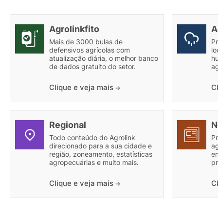
Agrolinkfito
A
Mais de 3000 bulas de
P
defensivos agrícolas com
lo
atualização diária, o melhor banco
h
de dados gratuito do setor.
ag
Clique e veja mais
C
Regional
N
Todo conteúdo do Agrolink
Pr
direcionado para a sua cidade e
ag
região, zoneamento, estatísticas
e
agropecuárias e muito mais.
pr
Clique e veja mais
C