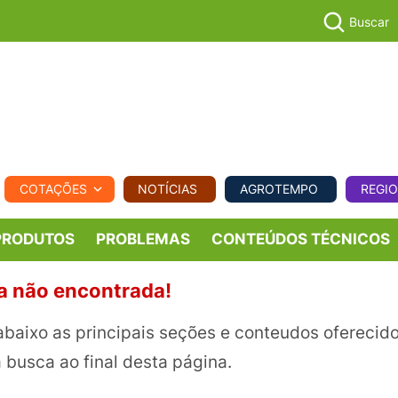
Buscar
PECUÁR
COTAÇÕES
NOTÍCIAS
AGROTEMPO
REGI
MPO
REGIONAL
COMERCIAL
AGROVIAGENS
PRODUTOS
PROBLEMAS
CONTEÚDOS TÉCNICOS
a não encontrada!
abaixo as principais seções e conteudos oferecid
 a busca ao final desta página.