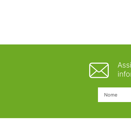
Ass
inf