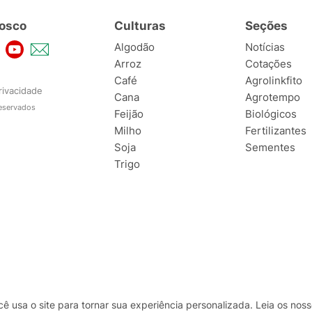
osco
Culturas
Seções
Algodão
Notícias
Arroz
Cotações
Café
Agrolinkfito
rivacidade
Cana
Agrotempo
reservados
Feijão
Biológicos
Milho
Fertilizantes
Soja
Sementes
Trigo
usa o site para tornar sua experiência personalizada. Leia os no