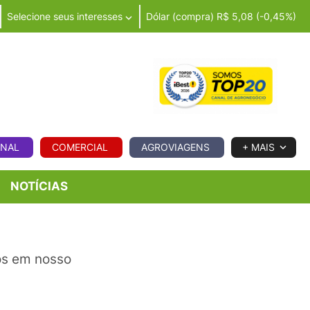
Selecione seus interesses
Dólar (compra) R$ 5,08 (-0,45%)
IA
ONAL
COMERCIAL
AGROVIAGENS
+ MAIS
NOTÍCIAS
os em nosso