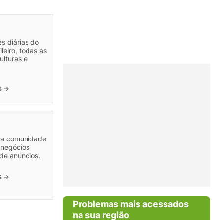
s diárias do
leiro, todas as
ulturas e
is
na comunidade
e negócios
de anúncios.
is
Problemas mais acessados
na sua região