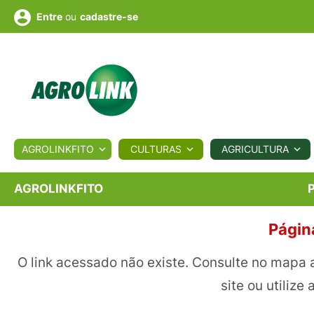
ou
cadastre-se
Entre
ULTURA
AGROLINKFITO
CULTURAS
AGRICULTURA
BIOLÓGICOS
COTAÇÕES
NOTÍCIAS
AGROTE
AGROLINKFITO
Págin
Fotos
os
Conversor
Colunistas
Eventos
e
Vídeos
O link acessado não existe. Consulte no mapa 
site ou utilize