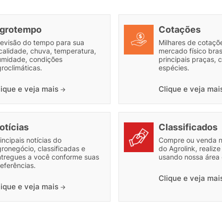
grotempo
Cotações
revisão do tempo para sua
Milhares de cotaçõe
calidade, chuva, temperatura,
mercado físico brasi
umidade, condições
principais praças, c
roclimáticas.
espécies.
lique e veja mais
Clique e veja ma
otícias
Classificados
incipais notícias do
Compre ou venda 
ronegócio, classificadas e
do Agrolink, realiz
ntregues a você conforme suas
usando nossa área 
eferências.
Clique e veja ma
lique e veja mais