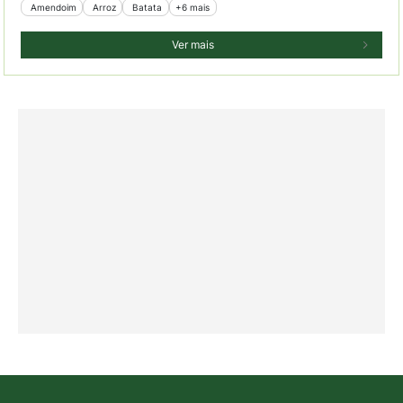
 Amendoim
 Arroz
 Batata
+6 mais
Ver mais