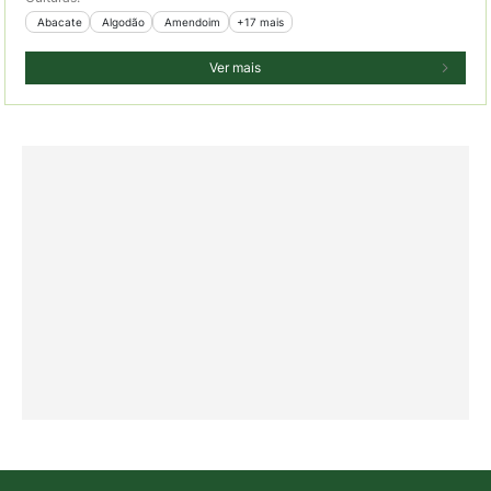
 Abacate
 Algodão
 Amendoim
+17 mais
Ver mais