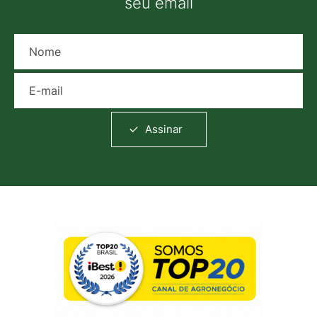
seu email
Nome
E-mail
Assinar