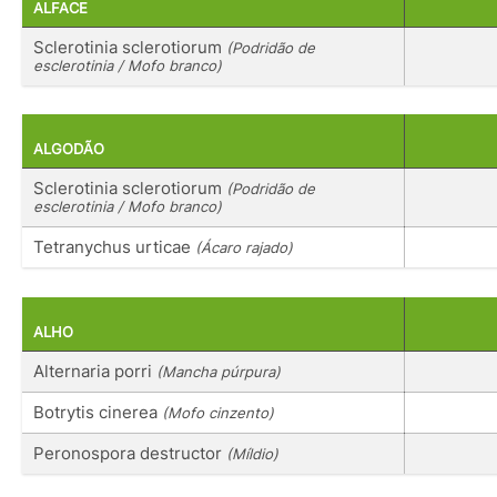
ALFACE
Sclerotinia sclerotiorum
(Podridão de
esclerotinia / Mofo branco)
ALGODÃO
Sclerotinia sclerotiorum
(Podridão de
esclerotinia / Mofo branco)
Tetranychus urticae
(Ácaro rajado)
ALHO
Alternaria porri
(Mancha púrpura)
Botrytis cinerea
(Mofo cinzento)
Peronospora destructor
(Míldio)