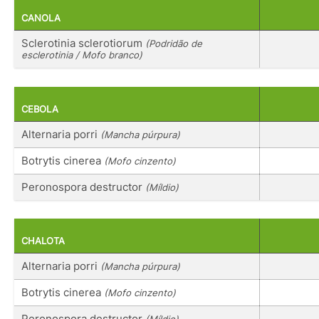
CANOLA
Sclerotinia sclerotiorum
(Podridão de
esclerotinia / Mofo branco)
CEBOLA
Alternaria porri
(Mancha púrpura)
Botrytis cinerea
(Mofo cinzento)
Peronospora destructor
(Míldio)
CHALOTA
Alternaria porri
(Mancha púrpura)
Botrytis cinerea
(Mofo cinzento)
Peronospora destructor