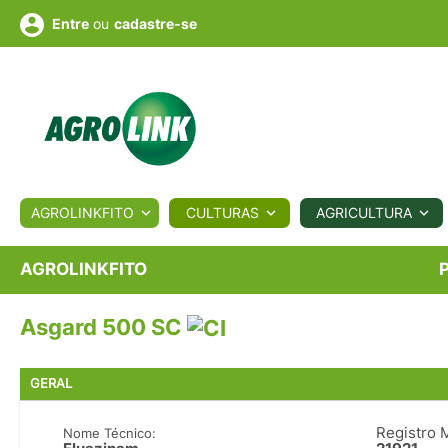
ou
cadastre-se
Entre
ULTURA
AGROLINKFITO
CULTURAS
AGRICULTURA
BIOLÓGICOS
COTAÇÕES
NOTÍCIAS
AGROTE
AGROLINKFITO
Asgard 500 SC
Fotos
os
Conversor
Colunistas
Eventos
e
Vídeos
GERAL
Registro 
Nome Técnico: