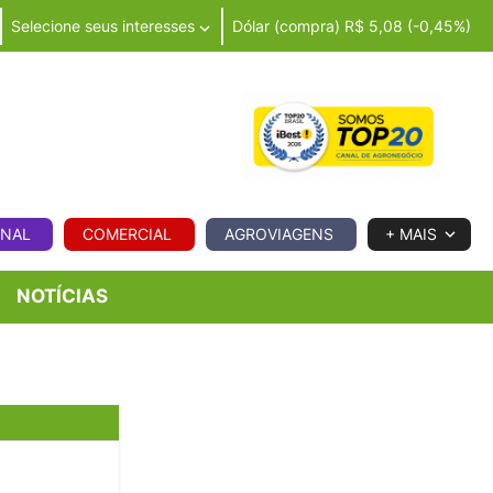
Selecione seus interesses
Dólar (compra) R$ 5,08 (-0,45%)
IA
ONAL
COMERCIAL
AGROVIAGENS
+ MAIS
NOTÍCIAS