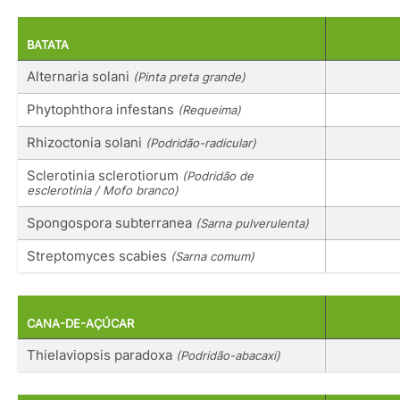
BATATA
Alternaria solani
(Pinta preta grande)
Phytophthora infestans
(Requeima)
Rhizoctonia solani
(Podridão-radicular)
Sclerotinia sclerotiorum
(Podridão de
esclerotinia / Mofo branco)
Spongospora subterranea
(Sarna pulverulenta)
Streptomyces scabies
(Sarna comum)
CANA-DE-AÇÚCAR
Thielaviopsis paradoxa
(Podridão-abacaxi)