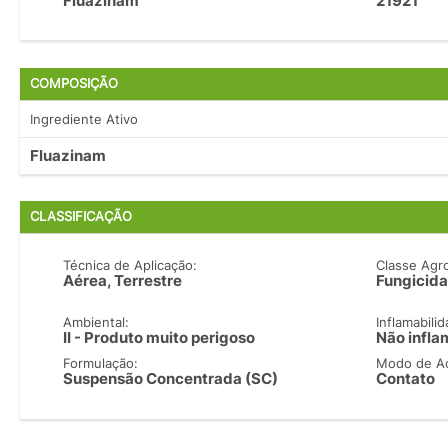
Fluazinam
21921
COMPOSIÇÃO
Ingrediente Ativo
Fluazinam
CLASSIFICAÇÃO
Técnica de Aplicação:
Classe Agr
Aérea, Terrestre
Fungicida
Ambiental:
Inflamabilid
II - Produto muito perigoso
Não infla
Formulação:
Modo de A
Suspensão Concentrada (SC)
Contato