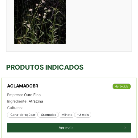
PRODUTOS INDICADOS
ACLAMADOBR
Herbicida
Empresa:
Ouro Fino
Ingrediente:
Atrazina
Culturas:
 Cana-de-açúcar
 Gramados
 Milheto
+2 mais
Ver mais