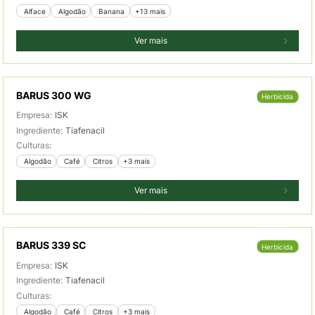
 Alface
 Algodão
 Banana
+13 mais
Ver mais
BARUS 300 WG
Herbicida
Empresa:
ISK
Ingrediente:
Tiafenacil
Culturas:
 Algodão
 Café
 Citros
+3 mais
Ver mais
BARUS 339 SC
Herbicida
Empresa:
ISK
Ingrediente:
Tiafenacil
Culturas:
 Algodão
 Café
 Citros
+3 mais