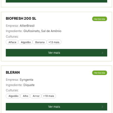
BIOFRESH 200 SL
Herbicida
Empresa:
AllierBrasil
Ingrediente:
Glufosinato, Sal de Amônio
Culturas:
 Alface
 Algodão
 Banana
+13 mais
Ver mais
BLERAN
Herbicida
Empresa:
Syngenta
Ingrediente:
Diquate
Culturas:
 Algodão
 Alho
 Arroz
+19 mais
Ver mais