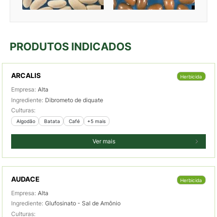
PRODUTOS INDICADOS
ARCALIS
Herbicida
Empresa:
Alta
Ingrediente:
Dibrometo de diquate
Culturas:
 Algodão
 Batata
 Café
+5 mais
Ver mais
AUDACE
Herbicida
Empresa:
Alta
Ingrediente:
Glufosinato - Sal de Amônio
Culturas: