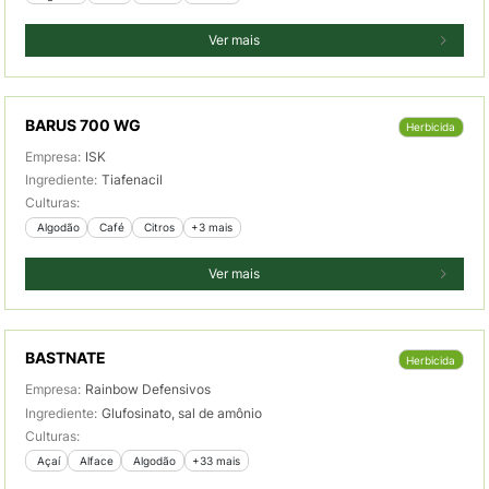
Ver mais
BARUS 700 WG
Herbicida
Empresa:
ISK
Ingrediente:
Tiafenacil
Culturas:
 Algodão
 Café
 Citros
+3 mais
Ver mais
BASTNATE
Herbicida
Empresa:
Rainbow Defensivos
Ingrediente:
Glufosinato, sal de amônio
Culturas:
 Açaí
 Alface
 Algodão
+33 mais