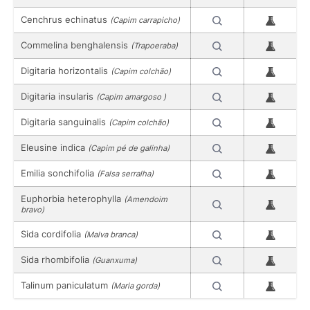
Cenchrus echinatus
(Capim carrapicho)
Commelina benghalensis
(Trapoeraba)
Digitaria horizontalis
(Capim colchão)
Digitaria insularis
(Capim amargoso )
Digitaria sanguinalis
(Capim colchão)
Eleusine indica
(Capim pé de galinha)
Emilia sonchifolia
(Falsa serralha)
Euphorbia heterophylla
(Amendoim
bravo)
Sida cordifolia
(Malva branca)
Sida rhombifolia
(Guanxuma)
Talinum paniculatum
(Maria gorda)