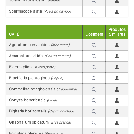
Solanum tuberosum
(Batata)
Spermacoce alata
(Poaia do campo)
Produtos
CAFÉ
Dosagem
Similares
Ageratum conyzoides
(Mentrasto)
Amaranthus viridis
(Caruru comum)
Bidens pilosa
(Picão preto)
Brachiaria plantaginea
(Papuã)
Commelina benghalensis
(Trapoeraba)
Conyza bonariensis
(Buva)
Digitaria horizontalis
(Capim colchão)
Gnaphalium spicatum
(Erva branca)
Portulaca oleracea
(Beldroega)