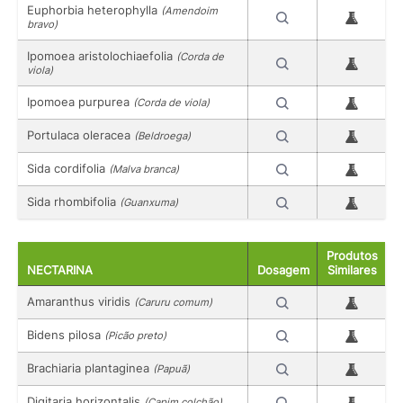
Euphorbia heterophylla
(Amendoim
bravo)
Ipomoea aristolochiaefolia
(Corda de
viola)
Ipomoea purpurea
(Corda de viola)
Portulaca oleracea
(Beldroega)
Sida cordifolia
(Malva branca)
Sida rhombifolia
(Guanxuma)
Produtos
NECTARINA
Dosagem
Similares
Amaranthus viridis
(Caruru comum)
Bidens pilosa
(Picão preto)
Brachiaria plantaginea
(Papuã)
Digitaria horizontalis
(Capim colchão)