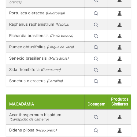
branca)
Portulaca oleracea
(Beldroega)
Raphanus raphanistrum
(Nabiça)
Richardia brasiliensis
(Poaia branca)
Rumex obtusifolius
(Língua de vaca)
Senecio brasiliensis
(Maria Mole)
Sida rhombifolia
(Guanxuma)
Sonchus oleraceus
(Serralha)
Produtos
MACADÂMIA
Dosagem
Similares
Acanthospermum hispidum
(Carrapicho de carneiro)
Bidens pilosa
(Picão preto)