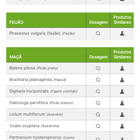
Produtos
FEIJÃO
Dosagem
Similares
Phaseolus vulgaris (feijão)
(Feijão)
Produtos
MAÇÃ
Dosagem
Similares
Bidens pilosa
(Picão preto)
Brachiaria plantaginea
(Papuã)
Digitaria horizontalis
(Capim colchão)
Galinsoga parviflora
(Picão branco)
Lolium multiflorum
(Azevém)
Oxalis oxyptera
(Azedinha)
Parthenium hysterophorus
(Losna