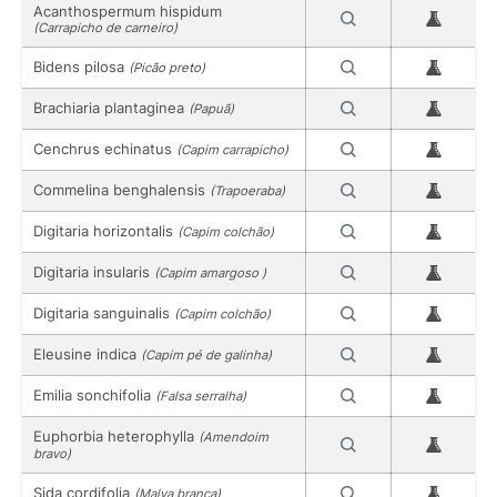
Acanthospermum hispidum
(Carrapicho de carneiro)
Bidens pilosa
(Picão preto)
Brachiaria plantaginea
(Papuã)
Cenchrus echinatus
(Capim carrapicho)
Commelina benghalensis
(Trapoeraba)
Digitaria horizontalis
(Capim colchão)
Digitaria insularis
(Capim amargoso )
Digitaria sanguinalis
(Capim colchão)
Eleusine indica
(Capim pé de galinha)
Emilia sonchifolia
(Falsa serralha)
Euphorbia heterophylla
(Amendoim
bravo)
Sida cordifolia
(Malva branca)