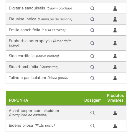
Digitaria sanguinalis
(Capim colchão)
Eleusine indica
(Capim pé de galinha)
Emilia sonchifolia
(Falsa serralha)
Euphorbia heterophylla
(Amendoim
bravo)
Sida cordifolia
(Malva branca)
Sida rhombifolia
(Guanxuma)
Talinum paniculatum
(Maria gorda)
Produtos
PUPUNHA
Dosagem
Similares
Acanthospermum hispidum
(Carrapicho de carneiro)
Bidens pilosa
(Picão preto)