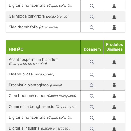
Digitaria horizontalis
(Capim colchão)
Galinsoga parviflora
(Picão branco)
Sida rhombifolia
(Guanxuma)
Produtos
PINHÃO
Dosagem
Similares
Acanthospermum hispidum
(Carrapicho de carneiro)
Bidens pilosa
(Picão preto)
Brachiaria plantaginea
(Papuã)
Cenchrus echinatus
(Capim carrapicho)
Commelina benghalensis
(Trapoeraba)
Digitaria horizontalis
(Capim colchão)
Digitaria insularis
(Capim amargoso )