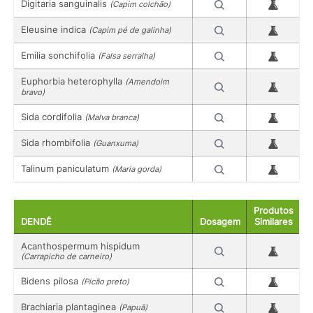
Digitaria sanguinalis
(Capim colchão)
Eleusine indica
(Capim pé de galinha)
Emilia sonchifolia
(Falsa serralha)
Euphorbia heterophylla
(Amendoim
bravo)
Sida cordifolia
(Malva branca)
Sida rhombifolia
(Guanxuma)
Talinum paniculatum
(Maria gorda)
Produtos
DENDÊ
Dosagem
Similares
Acanthospermum hispidum
(Carrapicho de carneiro)
Bidens pilosa
(Picão preto)
Brachiaria plantaginea
(Papuã)