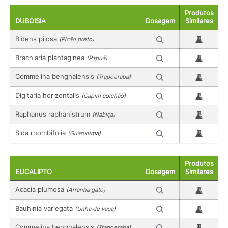
Produtos
DUBOISIA
Dosagem
Similares
Bidens pilosa
(Picão preto)
Brachiaria plantaginea
(Papuã)
Commelina benghalensis
(Trapoeraba)
Digitaria horizontalis
(Capim colchão)
Raphanus raphanistrum
(Nabiça)
Sida rhombifolia
(Guanxuma)
Produtos
EUCALIPTO
Dosagem
Similares
Acacia plumosa
(Arranha gato)
Bauhinia variegata
(Unha de vaca)
Commelina benghalensis
(Trapoeraba)