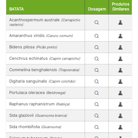
Produtos
BATATA
Dosagem
Similares
Acanthospermum australe
(Carrapicho
rasteiro)
Amaranthus viridis
(Caruru comum)
Bidens pilosa
(Picão preto)
Cenchrus echinatus
(Capim carrapicho)
Commelina benghalensis
(Trapoeraba)
Digitaria sanguinalis
(Capim colchão)
Portulaca oleracea
(Beldroega)
Raphanus raphanistrum
(Nabiça)
Sida glaziovii
(Guanxuma branca)
Sida rhombifolia
(Guanxuma)