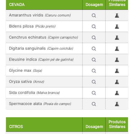
CEVADA
Dosagem
Similares
Amaranthus viridis
(Caruru comum)
Bidens pilosa
(Picão preto)
Cenchrus echinatus
(Capim carrapicho)
Digitaria sanguinalis
(Capim colchão)
Eleusine indica
(Capim pé de galinha)
Glycine max
(Soja)
Oryza sativa
(Arroz)
Sida cordifolia
(Malva branca)
Spermacoce alata
(Poaia do campo)
Produtos
CITROS
Dosagem
Similares