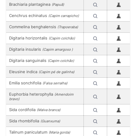
Brachiaria plantaginea
(Papuã)
Cenchrus echinatus
(Capim carrapicho)
Commelina benghalensis
(Trapoeraba)
Digitaria horizontalis
(Capim colchão)
Digitaria insularis
(Capim amargoso )
Digitaria sanguinalis
(Capim colchão)
Eleusine indica
(Capim pé de galinha)
Emilia sonchifolia
(Falsa serralha)
Euphorbia heterophylla
(Amendoim
bravo)
Sida cordifolia
(Malva branca)
Sida rhombifolia
(Guanxuma)
Talinum paniculatum
(Maria gorda)