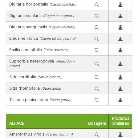
Digitaria horizontalis
(Capim colchão)
Digitaria insularis
(Capim amargoso )
Digitaria sanguinalis
(Capim colchão)
Eleusine indica
(Capim pé de galinha)
Emilia sonchifolia
(Falsa serralha)
Euphorbia heterophylla
(Amendoim
bravo)
Sida cordifolia
(Malva branca)
Sida rhombifolia
(Guanxuma)
Talinum paniculatum
(Maria gorda)
Produtos
ALFACE
Dosagem
Similares
Amaranthus viridis
(Caruru comum)