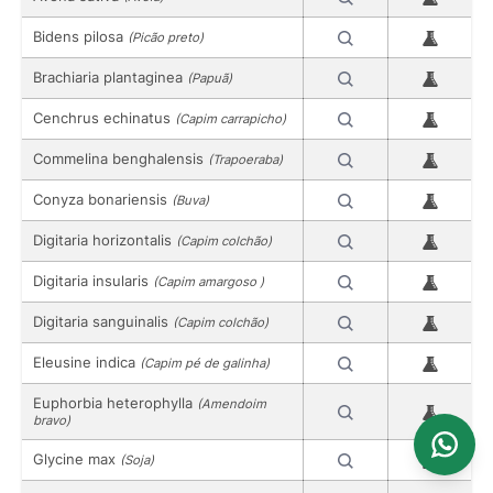
Bidens pilosa
(Picão preto)
Brachiaria plantaginea
(Papuã)
Cenchrus echinatus
(Capim carrapicho)
Commelina benghalensis
(Trapoeraba)
Conyza bonariensis
(Buva)
Digitaria horizontalis
(Capim colchão)
Digitaria insularis
(Capim amargoso )
Digitaria sanguinalis
(Capim colchão)
Eleusine indica
(Capim pé de galinha)
Euphorbia heterophylla
(Amendoim
bravo)
Glycine max
(Soja)