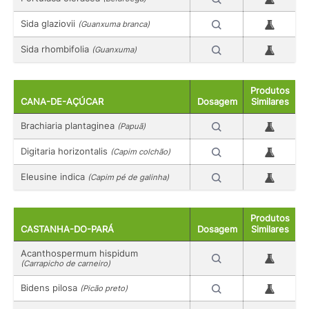
Sida glaziovii
(Guanxuma branca)
Sida rhombifolia
(Guanxuma)
Produtos
CANA-DE-AÇÚCAR
Dosagem
Similares
Brachiaria plantaginea
(Papuã)
Digitaria horizontalis
(Capim colchão)
Eleusine indica
(Capim pé de galinha)
Produtos
CASTANHA-DO-PARÁ
Dosagem
Similares
Acanthospermum hispidum
(Carrapicho de carneiro)
Bidens pilosa
(Picão preto)