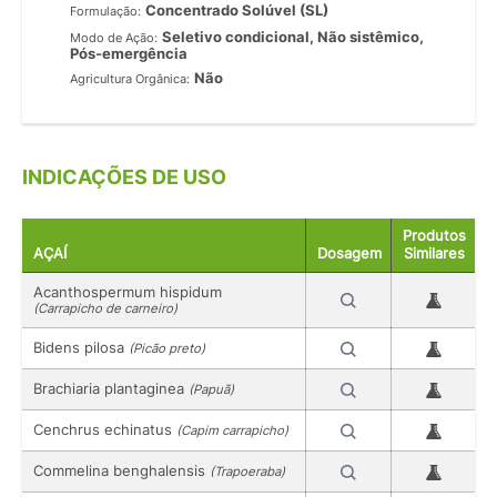
Concentrado Solúvel (SL)
Formulação:
Seletivo condicional, Não sistêmico,
Modo de Ação:
Pós-emergência
Não
Agricultura Orgânica:
INDICAÇÕES DE USO
Produtos
AÇAÍ
Dosagem
Similares
Acanthospermum hispidum
(Carrapicho de carneiro)
Bidens pilosa
(Picão preto)
Brachiaria plantaginea
(Papuã)
Cenchrus echinatus
(Capim carrapicho)
Commelina benghalensis
(Trapoeraba)