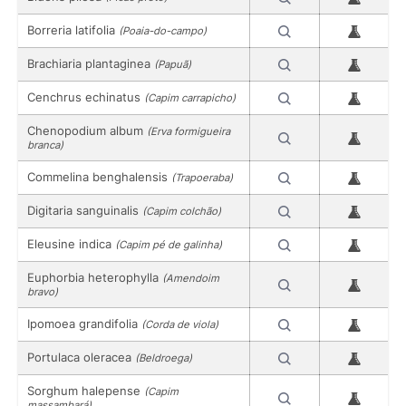
Borreria latifolia
(Poaia-do-campo)
Brachiaria plantaginea
(Papuã)
Cenchrus echinatus
(Capim carrapicho)
Chenopodium album
(Erva formigueira
branca)
Commelina benghalensis
(Trapoeraba)
Digitaria sanguinalis
(Capim colchão)
Eleusine indica
(Capim pé de galinha)
Euphorbia heterophylla
(Amendoim
bravo)
Ipomoea grandifolia
(Corda de viola)
Portulaca oleracea
(Beldroega)
Sorghum halepense
(Capim
massambará)