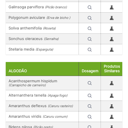
Galinsoga parviflora
(Picão branco)
Polygonum aviculare
(Erva de bicho )
Soliva anthemifolia
(Roseta)
Sonchus oleraceus
(Serralha)
Stellaria media
(Esparguta)
Produtos
ALGODÃO
Dosagem
Similares
Acanthospermum hispidum
(Carrapicho de carneiro)
Alternanthera tenella
(Apaga fogo)
Amaranthus deflexus
(Caruru rasteiro)
Amaranthus viridis
(Caruru comum)
Bidens pilosa
(Picão preto)