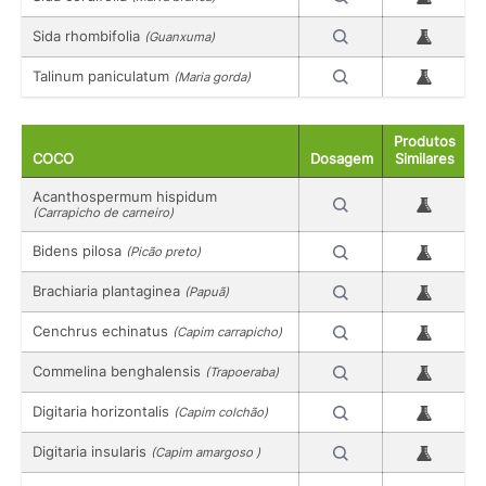
Sida rhombifolia
(Guanxuma)
Talinum paniculatum
(Maria gorda)
Produtos
COCO
Dosagem
Similares
Acanthospermum hispidum
(Carrapicho de carneiro)
Bidens pilosa
(Picão preto)
Brachiaria plantaginea
(Papuã)
Cenchrus echinatus
(Capim carrapicho)
Commelina benghalensis
(Trapoeraba)
Digitaria horizontalis
(Capim colchão)
Digitaria insularis
(Capim amargoso )