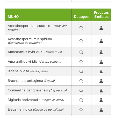
Produtos
MILHO
Dosagem
Similares
Acanthospermum australe
(Carrapicho
rasteiro)
Acanthospermum hispidum
(Carrapicho de carneiro)
Amaranthus hybridus
(Caruru roxo)
Amaranthus viridis
(Caruru comum)
Bidens pilosa
(Picão preto)
Brachiaria plantaginea
(Papuã)
Commelina benghalensis
(Trapoeraba)
Digitaria horizontalis
(Capim colchão)
Eleusine indica
(Capim pé de galinha)