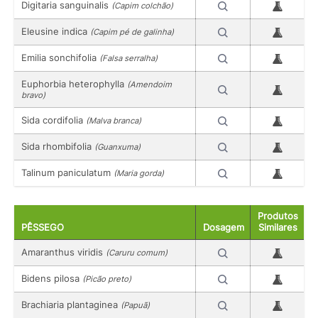
Digitaria sanguinalis
(Capim colchão)
Eleusine indica
(Capim pé de galinha)
Emilia sonchifolia
(Falsa serralha)
Euphorbia heterophylla
(Amendoim
bravo)
Sida cordifolia
(Malva branca)
Sida rhombifolia
(Guanxuma)
Talinum paniculatum
(Maria gorda)
Produtos
PÊSSEGO
Dosagem
Similares
Amaranthus viridis
(Caruru comum)
Bidens pilosa
(Picão preto)
Brachiaria plantaginea
(Papuã)