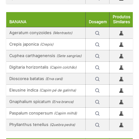
Produtos
BANANA
Dosagem
Similares
Ageratum conyzoides
(Mentrasto)
Crepis japonica
(Crepis)
Cuphea carthagenensis
(Sete sangrias)
Digitaria horizontalis
(Capim colchão)
Dioscorea batatas
(Erva cará)
Eleusine indica
(Capim pé de galinha)
Gnaphalium spicatum
(Erva branca)
Paspalum conspersum
(Capim milhã)
Phyllanthus tenellus
(Quebra pedra)