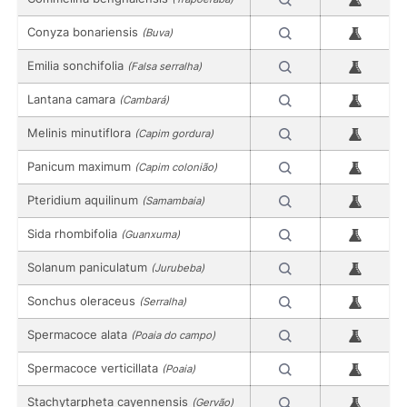
Conyza bonariensis
(Buva)
Emilia sonchifolia
(Falsa serralha)
Lantana camara
(Cambará)
Melinis minutiflora
(Capim gordura)
Panicum maximum
(Capim colonião)
Pteridium aquilinum
(Samambaia)
Sida rhombifolia
(Guanxuma)
Solanum paniculatum
(Jurubeba)
Sonchus oleraceus
(Serralha)
Spermacoce alata
(Poaia do campo)
Spermacoce verticillata
(Poaia)
Stachytarpheta cayennensis
(Gervão)