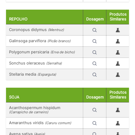
Produtos
REPOLHO
Dosagem
Similares
Coronopus didymus
(Mentruz)
Galinsoga parviflora
(Picão branco)
Polygonum persicaria
(Erva de bicho)
Sonchus oleraceus
(Serralha)
Stellaria media
(Esparguta)
Produtos
SOJA
Dosagem
Similares
Acanthospermum hispidum
(Carrapicho de carneiro)
Amaranthus viridis
(Caruru comum)
Avena sativa
(Aveia)