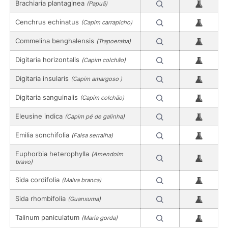
Brachiaria plantaginea
(Papuã)
Cenchrus echinatus
(Capim carrapicho)
Commelina benghalensis
(Trapoeraba)
Digitaria horizontalis
(Capim colchão)
Digitaria insularis
(Capim amargoso )
Digitaria sanguinalis
(Capim colchão)
Eleusine indica
(Capim pé de galinha)
Emilia sonchifolia
(Falsa serralha)
Euphorbia heterophylla
(Amendoim
bravo)
Sida cordifolia
(Malva branca)
Sida rhombifolia
(Guanxuma)
Talinum paniculatum
(Maria gorda)