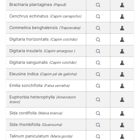
Brachiaria plantaginea
(Papuã)
Cenchrus echinatus
(Capim carrapicho)
Commelina benghalensis
(Trapoeraba)
Digitaria horizontalis
(Capim colchão)
Digitaria insularis
(Capim amargoso )
Digitaria sanguinalis
(Capim colchão)
Eleusine indica
(Capim pé de galinha)
Emilia sonchifolia
(Falsa serralha)
Euphorbia heterophylla
(Amendoim
bravo)
Sida cordifolia
(Malva branca)
Sida rhombifolia
(Guanxuma)
Talinum paniculatum
(Maria gorda)