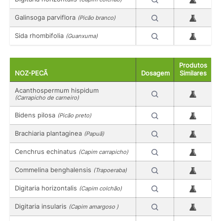
Galinsoga parviflora
(Picão branco)
Sida rhombifolia
(Guanxuma)
Produtos
NOZ-PECÃ
Dosagem
Similares
Acanthospermum hispidum
(Carrapicho de carneiro)
Bidens pilosa
(Picão preto)
Brachiaria plantaginea
(Papuã)
Cenchrus echinatus
(Capim carrapicho)
Commelina benghalensis
(Trapoeraba)
Digitaria horizontalis
(Capim colchão)
Digitaria insularis
(Capim amargoso )