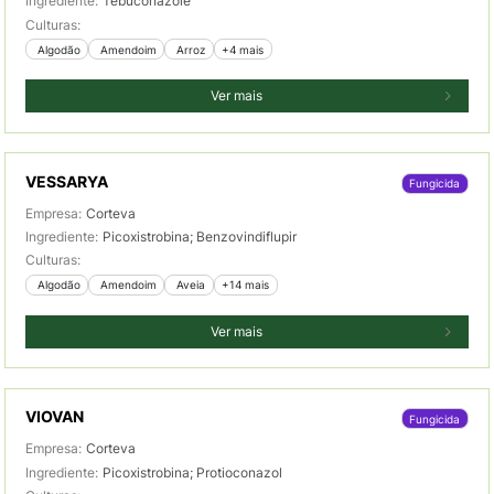
Ingrediente:
Tebuconazole
Culturas:
 Algodão
 Amendoim
 Arroz
+4 mais
Ver mais
VESSARYA
Fungicida
Empresa:
Corteva
Ingrediente:
Picoxistrobina; Benzovindiflupir
Culturas:
 Algodão
 Amendoim
 Aveia
+14 mais
Ver mais
VIOVAN
Fungicida
Empresa:
Corteva
Ingrediente:
Picoxistrobina; Protioconazol