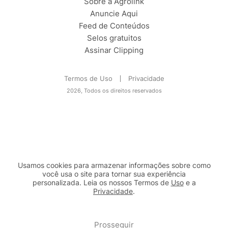
Sobre a Agrolink
Anuncie Aqui
Feed de Conteúdos
Selos gratuitos
Assinar Clipping
Termos de Uso
Privacidade
2026, Todos os direitos reservados
Usamos cookies para armazenar informações sobre como
você usa o site para tornar sua experiência
personalizada. Leia os nossos Termos de
Uso
e a
Privacidade
.
2b98f7e1-9590-46d7-af32-2c8a921a53c7
Prosseguir