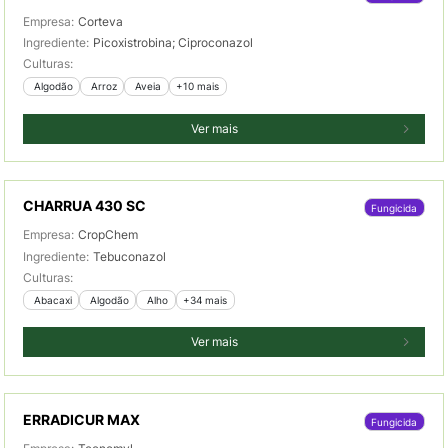
Empresa:
Corteva
Ingrediente:
Picoxistrobina; Ciproconazol
Culturas:
 Algodão
 Arroz
 Aveia
+10 mais
Ver mais
CHARRUA 430 SC
Fungicida
Empresa:
CropChem
Ingrediente:
Tebuconazol
Culturas:
 Abacaxi
 Algodão
 Alho
+34 mais
Ver mais
ERRADICUR MAX
Fungicida