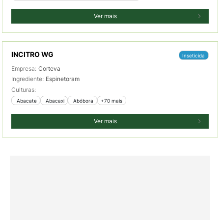
Ver mais
INCITRO WG
Inseticida
Empresa:
Corteva
Ingrediente:
Espinetoram
Culturas:
 Abacate
 Abacaxi
 Abóbora
+70 mais
Ver mais