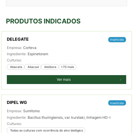
PRODUTOS INDICADOS
DELEGATE
Inseticida
Empresa:
Corteva
Ingrediente:
Espinetoram
Culturas:
 Abacate
 Abacaxi
 Abóbora
+70 mais
Ver mais
DIPEL WG
Inseticida
Empresa:
Sumitomo
Ingrediente:
Bacillus thuringiensis, var. kurstaki, linhagem HD-I
Culturas:
 Todas as culturas com ocorrência do alvo biológico