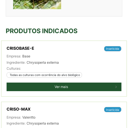
PRODUTOS INDICADOS
CRISOBASE-E
Inseticida
Empresa:
Base
Ingrediente:
Chrysoperla externa
Culturas:
 Todas as culturas com ocorrência do alvo biológico
Ver mais
CRISO-MAX
Inseticida
Empresa:
Valentto
Ingrediente:
Chrysoperla externa