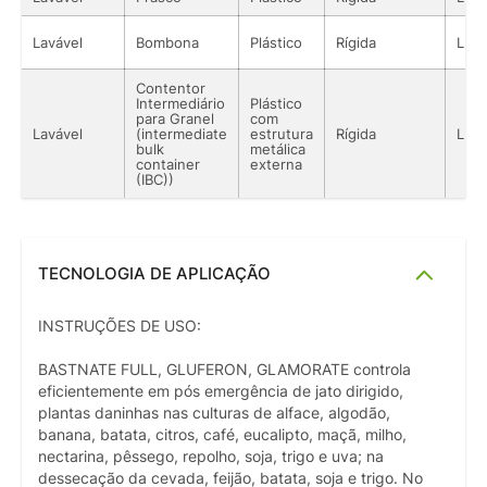
Lavável
Bombona
Plástico
Rígida
Líqu
Contentor
Intermediário
Plástico
para Granel
com
Lavável
(intermediate
estrutura
Rígida
Líqu
bulk
metálica
container
externa
(IBC))
TECNOLOGIA DE APLICAÇÃO
INSTRUÇÕES DE USO:
BASTNATE FULL, GLUFERON, GLAMORATE controla
eficientemente em pós emergência de jato dirigido,
plantas daninhas nas culturas de alface, algodão,
banana, batata, citros, café, eucalipto, maçã, milho,
nectarina, pêssego, repolho, soja, trigo e uva; na
dessecação da cevada, feijão, batata, soja e trigo. No