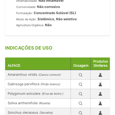
Não inflamável
Inflamabilidade:
Não corrosivo
Corrosividade:
Concentrado Solúvel (SL)
Formulação:
Sistêmico, Não seletivo
Modo de Ação:
Não
Agricultura Orgânica:
INDICAÇÕES DE USO
Produtos
ALFACE
Dosagem
Similares
Amaranthus viridis
(Caruru comum)
Galinsoga parviflora
(Picão branco)
Polygonum aviculare
(Erva de bicho )
Soliva anthemifolia
(Roseta)
Sonchus oleraceus
(Serralha)