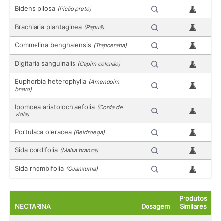
Bidens pilosa
(Picão preto)
Brachiaria plantaginea
(Papuã)
Commelina benghalensis
(Trapoeraba)
Digitaria sanguinalis
(Capim colchão)
Euphorbia heterophylla
(Amendoim
bravo)
Ipomoea aristolochiaefolia
(Corda de
viola)
Portulaca oleracea
(Beldroega)
Sida cordifolia
(Malva branca)
Sida rhombifolia
(Guanxuma)
Produtos
NECTARINA
Dosagem
Similares