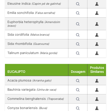
Eleusine indica
(Capim pé de galinha)
Emilia sonchifolia
(Falsa serralha)
Euphorbia heterophylla
(Amendoim
bravo)
Sida cordifolia
(Malva branca)
Sida rhombifolia
(Guanxuma)
Talinum paniculatum
(Maria gorda)
Produtos
EUCALIPTO
Dosagem
Similares
Acacia plumosa
(Arranha gato)
Bauhinia variegata
(Unha de vaca)
Commelina benghalensis
(Trapoeraba)
Conyza bonariensis
(Buva)