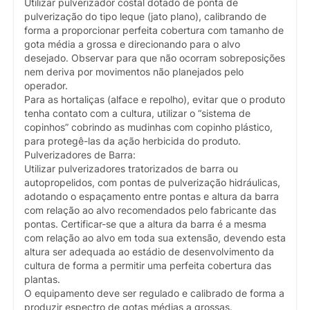
Utilizar pulverizador costal dotado de ponta de
pulverização do tipo leque (jato plano), calibrando de
forma a proporcionar perfeita cobertura com tamanho de
gota média a grossa e direcionando para o alvo
desejado. Observar para que não ocorram sobreposições
nem deriva por movimentos não planejados pelo
operador.
Para as hortaliças (alface e repolho), evitar que o produto
tenha contato com a cultura, utilizar o “sistema de
copinhos” cobrindo as mudinhas com copinho plástico,
para protegê-las da ação herbicida do produto.
Pulverizadores de Barra:
Utilizar pulverizadores tratorizados de barra ou
autopropelidos, com pontas de pulverização hidráulicas,
adotando o espaçamento entre pontas e altura da barra
com relação ao alvo recomendados pelo fabricante das
pontas. Certificar-se que a altura da barra é a mesma
com relação ao alvo em toda sua extensão, devendo esta
altura ser adequada ao estádio de desenvolvimento da
cultura de forma a permitir uma perfeita cobertura das
plantas.
O equipamento deve ser regulado e calibrado de forma a
produzir espectro de gotas médias a grossas.