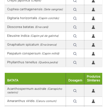
Crepis japonica
(Crepis)
Cuphea carthagenensis
(Sete sangrias)
Digitaria horizontalis
(Capim colchão)
Dioscorea batatas
(Erva cará)
Eleusine indica
(Capim pé de galinha)
Gnaphalium spicatum
(Erva branca)
Paspalum conspersum
(Capim milhã)
Phyllanthus tenellus
(Quebra pedra)
Produtos
BATATA
Dosagem
Similares
Acanthospermum australe
(Carrapicho
rasteiro)
Amaranthus viridis
(Caruru comum)