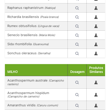
Raphanus raphanistrum
(Nabiça)
Richardia brasiliensis
(Poaia branca)
Rumex obtusifolius
(Língua de vaca)
Senecio brasiliensis
(Maria Mole)
Sida rhombifolia
(Guanxuma)
Sonchus oleraceus
(Serralha)
Produtos
MILHO
Dosagem
Similares
Acanthospermum australe
(Carrapicho
rasteiro)
Acanthospermum hispidum
(Carrapicho de carneiro)
Amaranthus viridis
(Caruru comum)