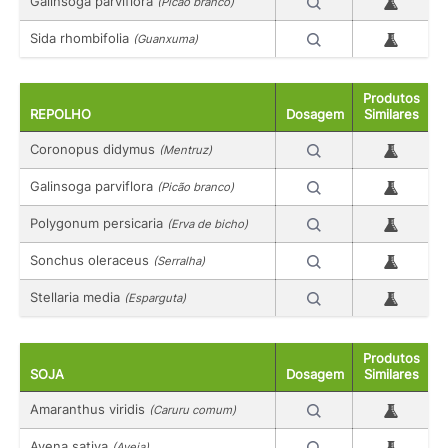
Galinsoga parviflora
(Picão branco)
Sida rhombifolia
(Guanxuma)
Produtos
REPOLHO
Dosagem
Similares
Coronopus didymus
(Mentruz)
Galinsoga parviflora
(Picão branco)
Polygonum persicaria
(Erva de bicho)
Sonchus oleraceus
(Serralha)
Stellaria media
(Esparguta)
Produtos
SOJA
Dosagem
Similares
Amaranthus viridis
(Caruru comum)
Avena sativa
(Aveia)