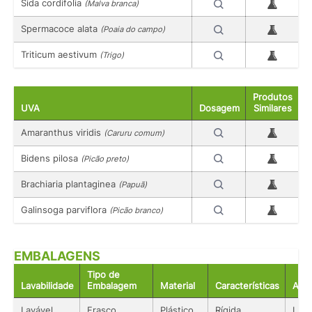
Sida cordifolia
(Malva branca)
Spermacoce alata
(Poaia do campo)
Triticum aestivum
(Trigo)
Produtos
UVA
Dosagem
Similares
Amaranthus viridis
(Caruru comum)
Bidens pilosa
(Picão preto)
Brachiaria plantaginea
(Papuã)
Galinsoga parviflora
(Picão branco)
EMBALAGENS
Tipo de
Lavabilidade
Embalagem
Material
Características
Aco
Lavável
Frasco
Plástico
Rígida
Líqu