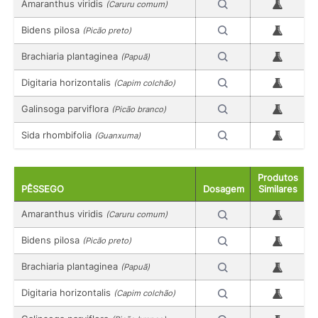
Amaranthus viridis
(Caruru comum)
Bidens pilosa
(Picão preto)
Brachiaria plantaginea
(Papuã)
Digitaria horizontalis
(Capim colchão)
Galinsoga parviflora
(Picão branco)
Sida rhombifolia
(Guanxuma)
Produtos
PÊSSEGO
Dosagem
Similares
Amaranthus viridis
(Caruru comum)
Bidens pilosa
(Picão preto)
Brachiaria plantaginea
(Papuã)
Digitaria horizontalis
(Capim colchão)