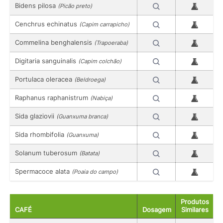
Bidens pilosa
(Picão preto)
Cenchrus echinatus
(Capim carrapicho)
Commelina benghalensis
(Trapoeraba)
Digitaria sanguinalis
(Capim colchão)
Portulaca oleracea
(Beldroega)
Raphanus raphanistrum
(Nabiça)
Sida glaziovii
(Guanxuma branca)
Sida rhombifolia
(Guanxuma)
Solanum tuberosum
(Batata)
Spermacoce alata
(Poaia do campo)
Produtos
CAFÉ
Dosagem
Similares