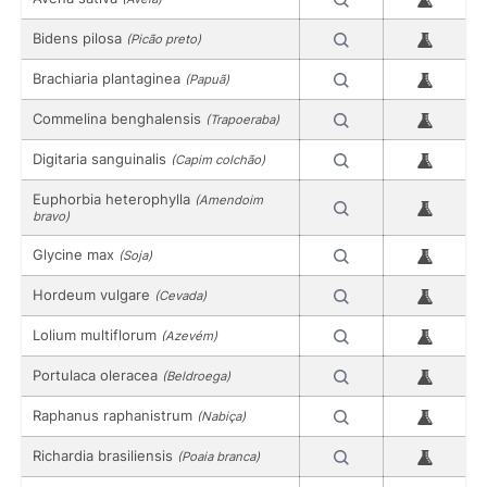
Bidens pilosa
(Picão preto)
Brachiaria plantaginea
(Papuã)
Commelina benghalensis
(Trapoeraba)
Digitaria sanguinalis
(Capim colchão)
Euphorbia heterophylla
(Amendoim
bravo)
Glycine max
(Soja)
Hordeum vulgare
(Cevada)
Lolium multiflorum
(Azevém)
Portulaca oleracea
(Beldroega)
Raphanus raphanistrum
(Nabiça)
Richardia brasiliensis
(Poaia branca)