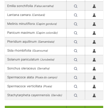
Emilia sonchifolia
(Falsa serralha)
Lantana camara
(Cambará)
Melinis minutiflora
(Capim gordura)
Panicum maximum
(Capim colonião)
Pteridium aquilinum
(Samambaia)
Sida rhombifolia
(Guanxuma)
Solanum paniculatum
(Jurubeba)
Sonchus oleraceus
(Serralha)
Spermacoce alata
(Poaia do campo)
Spermacoce verticillata
(Poaia)
Stachytarpheta cayennensis
(Gervão)