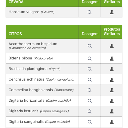
CEVADA
Dosagem
Similares
Hordeum vulgare
(Cevada)
Produtos
CITROS
Dosagem
Similares
Acanthospermum hispidum
(Carrapicho de carneiro)
Bidens pilosa
(Picão preto)
Brachiaria plantaginea
(Papuã)
Cenchrus echinatus
(Capim carrapicho)
Commelina benghalensis
(Trapoeraba)
Digitaria horizontalis
(Capim colchão)
Digitaria insularis
(Capim amargoso )
Digitaria sanguinalis
(Capim colchão)