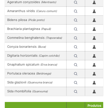
Ageratum conyzoides
(Mentrasto)
Amaranthus viridis
(Caruru comum)
Bidens pilosa
(Picão preto)
Brachiaria plantaginea
(Papuã)
Commelina benghalensis
(Trapoeraba)
Conyza bonariensis
(Buva)
Digitaria horizontalis
(Capim colchão)
Gnaphalium spicatum
(Erva branca)
Portulaca oleracea
(Beldroega)
Sida glaziovii
(Guanxuma branca)
Sida rhombifolia
(Guanxuma)
Produtos