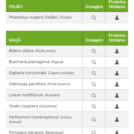
Produtos
FEIJÃO
Dosagem
Similares
Phaseolus vulgaris (feijão)
(Feijão)
Produtos
MAÇÃ
Dosagem
Similares
Bidens pilosa
(Picão preto)
Brachiaria plantaginea
(Papuã)
Digitaria horizontalis
(Capim colchão)
Galinsoga parviflora
(Picão branco)
Lolium multiflorum
(Azevém)
Oxalis oxyptera
(Azedinha)
Parthenium hysterophorus
(Losna
branca)
Portulaca oleracea
(Beldroega)