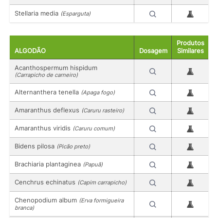
Stellaria media
(Esparguta)
Produtos
ALGODÃO
Dosagem
Similares
Acanthospermum hispidum
(Carrapicho de carneiro)
Alternanthera tenella
(Apaga fogo)
Amaranthus deflexus
(Caruru rasteiro)
Amaranthus viridis
(Caruru comum)
Bidens pilosa
(Picão preto)
Brachiaria plantaginea
(Papuã)
Cenchrus echinatus
(Capim carrapicho)
Chenopodium album
(Erva formigueira
branca)