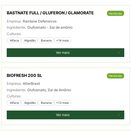
BASTNATE FULL / GLUFERON / GLAMORATE
Herbicida
Empresa:
Rainbow Defensivos
Ingrediente:
Glufosinato - Sal de amônio
Culturas:
 Alface
 Algodão
 Banana
+14 mais
Ver mais
BIOFRESH 200 SL
Herbicida
Empresa:
AllierBrasil
Ingrediente:
Glufosinato, Sal de Amônio
Culturas:
 Alface
 Algodão
 Banana
+13 mais
Ver mais