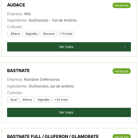
AUDACE
Herbicida
Empresa:
Alta
Ingrediente:
Glufosinato - Sal de Amônio
Culturas:
 Alface
 Algodão
 Banana
+13 mais
Ver mais
BASTNATE
Herbicida
Empresa:
Rainbow Defensivos
Ingrediente:
Glufosinato, sal de amônio
Culturas:
 Açaí
 Alface
 Algodão
+33 mais
Ver mais
BASTNATE FULL / GLUFERON / GLAMORATE
Herbicida