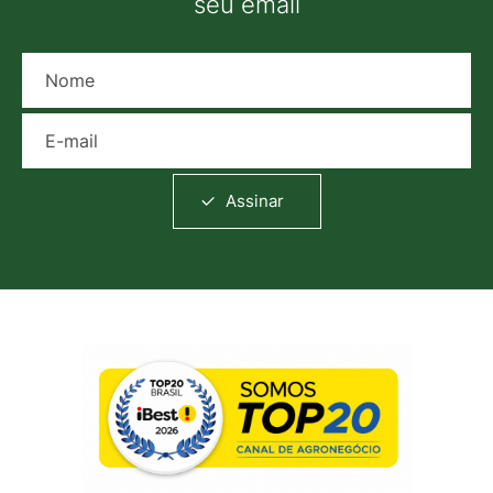
seu email
Nome
E-mail
Assinar