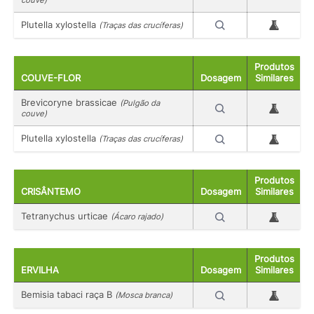
Plutella xylostella
(Traças das crucíferas)
Produtos
COUVE-FLOR
Dosagem
Similares
Brevicoryne brassicae
(Pulgão da
couve)
Plutella xylostella
(Traças das crucíferas)
Produtos
CRISÂNTEMO
Dosagem
Similares
Tetranychus urticae
(Ácaro rajado)
Produtos
ERVILHA
Dosagem
Similares
Bemisia tabaci raça B
(Mosca branca)