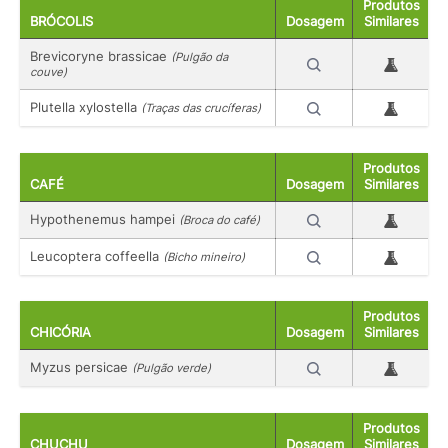
Produtos
BRÓCOLIS
Dosagem
Similares
Brevicoryne brassicae
(Pulgão da
couve)
Plutella xylostella
(Traças das crucíferas)
Produtos
CAFÉ
Dosagem
Similares
Hypothenemus hampei
(Broca do café)
Leucoptera coffeella
(Bicho mineiro)
Produtos
CHICÓRIA
Dosagem
Similares
Myzus persicae
(Pulgão verde)
Produtos
CHUCHU
Dosagem
Similares