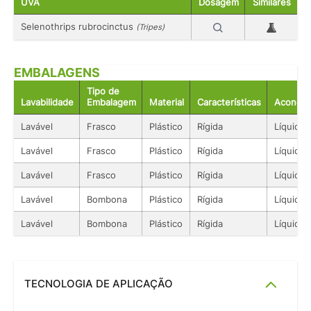
UVA
Dosagem
Similares
Selenothrips rubrocinctus
(Tripes)
EMBALAGENS
Tipo de
Lavabilidade
Embalagem
Material
Características
Acondic
Lavável
Frasco
Plástico
Rígida
Líquido
Lavável
Frasco
Plástico
Rígida
Líquido
Lavável
Frasco
Plástico
Rígida
Líquido
Lavável
Bombona
Plástico
Rígida
Líquido
Lavável
Bombona
Plástico
Rígida
Líquido
TECNOLOGIA DE APLICAÇÃO