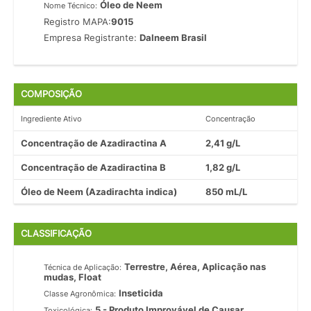
Óleo de Neem
Nome Técnico:
Registro MAPA:
9015
Empresa Registrante:
Dalneem Brasil
COMPOSIÇÃO
Ingrediente Ativo
Concentração
Concentração de Azadiractina A
2,41 g/L
Concentração de Azadiractina B
1,82 g/L
Óleo de Neem (Azadirachta indica)
850 mL/L
CLASSIFICAÇÃO
Terrestre, Aérea, Aplicação nas
Técnica de Aplicação:
mudas, Float
Inseticida
Classe Agronômica:
5 - Produto Improvável de Causar
Toxicológica: