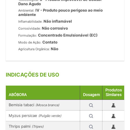
Dano Agudo
IV - Produto pouco perigoso ao meio
Ambiental:
ambiente
Não inflamável
Inflamabilidade:
Não corrosivo
Corrosividade:
Concentrado Emulsionável (EC)
Formulação:
Contato
Modo de Ação:
Não
Agricultura Orgânica:
INDICAÇÕES DE USO
Produtos
ABÓBORA
Dosagem
Similares
Bemisia tabaci
(Mosca branca)
Myzus persicae
(Pulgão verde)
Thrips palmi
(Tripes)