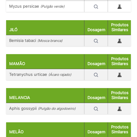
Myzus persicae
(Pulgão verde)
Produtos
JILÓ
Dosagem
Similares
Bemisia tabaci
(Mosca branca)
Produtos
MAMÃO
Dosagem
Similares
Tetranychus urticae
(Ácaro rajado)
Produtos
MELANCIA
Dosagem
Similares
Aphis gossypii
(Pulgão do algodoeiro)
Produtos
MELÃO
Dosagem
Similares