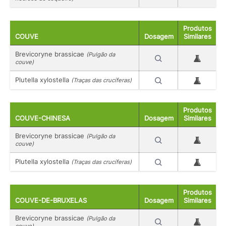
Produtos
COUVE
Dosagem
Similares
Brevicoryne brassicae
(Pulgão da
couve)
Plutella xylostella
(Traças das crucíferas)
Produtos
COUVE-CHINESA
Dosagem
Similares
Brevicoryne brassicae
(Pulgão da
couve)
Plutella xylostella
(Traças das crucíferas)
Produtos
COUVE-DE-BRUXELAS
Dosagem
Similares
Brevicoryne brassicae
(Pulgão da
couve)