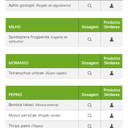
Aphis gossypii
(Pulgão do algodoeiro)
Produtos
MILHO
Dosagem
Similares
Spodoptera frugiperda
(Lagarta do
cartucho)
Produtos
MORANGO
Dosagem
Similares
Tetranychus urticae
(Ácaro rajado)
Produtos
PEPINO
Dosagem
Similares
Bemisia tabaci
(Mosca branca)
Myzus persicae
(Pulgão verde)
Thrips palmi
(Tripes)