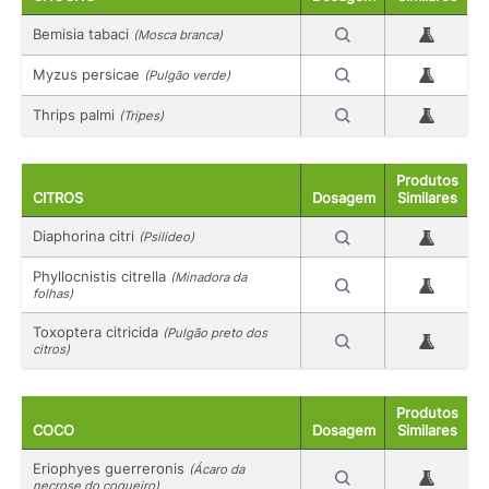
Bemisia tabaci
(Mosca branca)
Myzus persicae
(Pulgão verde)
Thrips palmi
(Tripes)
Produtos
CITROS
Dosagem
Similares
Diaphorina citri
(Psilideo)
Phyllocnistis citrella
(Minadora da
folhas)
Toxoptera citricida
(Pulgão preto dos
citros)
Produtos
COCO
Dosagem
Similares
Eriophyes guerreronis
(Ácaro da
necrose do coqueiro)