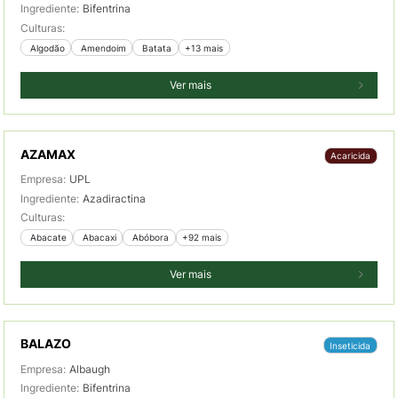
Ingrediente:
Bifentrina
Culturas:
 Algodão
 Amendoim
 Batata
+13 mais
Ver mais
AZAMAX
Acaricida
Empresa:
UPL
Ingrediente:
Azadiractina
Culturas:
 Abacate
 Abacaxi
 Abóbora
+92 mais
Ver mais
BALAZO
Inseticida
Empresa:
Albaugh
Ingrediente:
Bifentrina