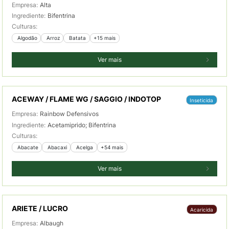
Empresa:
Alta
Ingrediente:
Bifentrina
Culturas:
 Algodão
 Arroz
 Batata
+15 mais
Ver mais
ACEWAY / FLAME WG / SAGGIO / INDOTOP
Inseticida
Empresa:
Rainbow Defensivos
Ingrediente:
Acetamiprido; Bifentrina
Culturas:
 Abacate
 Abacaxi
 Acelga
+54 mais
Ver mais
ARIETE / LUCRO
Acaricida
Empresa:
Albaugh