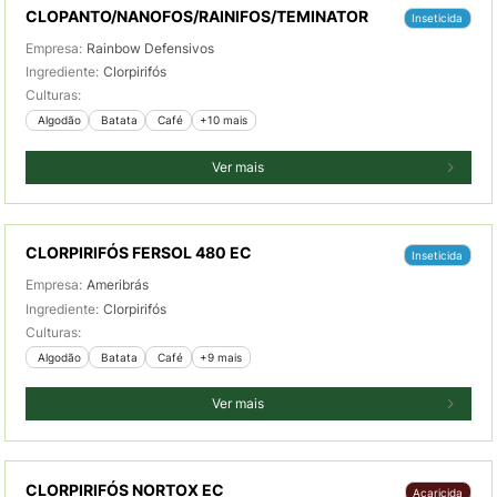
CLOPANTO/NANOFOS/RAINIFOS/TEMINATOR
Inseticida
Empresa:
Rainbow Defensivos
Ingrediente:
Clorpirifós
Culturas:
 Algodão
 Batata
 Café
+10 mais
Ver mais
CLORPIRIFÓS FERSOL 480 EC
Inseticida
Empresa:
Ameribrás
Ingrediente:
Clorpirifós
Culturas:
 Algodão
 Batata
 Café
+9 mais
Ver mais
CLORPIRIFÓS NORTOX EC
Acaricida