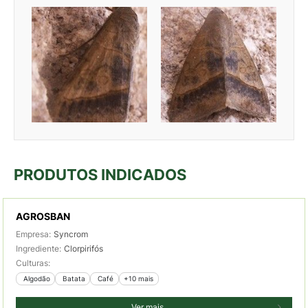
PRODUTOS INDICADOS
AGROSBAN
Empresa:
Syncrom
Ingrediente:
Clorpirifós
Culturas:
 Algodão
 Batata
 Café
+10 mais
Ver mais