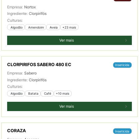
Empresa:
Nortox
Ingrediente:
Clorpirifós
Culturas:
 Algodão
 Amendoim
 Aveia
+23 mais
Ver mais
CLORPIRIFOS SABERO 480 EC
Inseticida
Empresa:
Sabero
Ingrediente:
Clorpirifós
Culturas:
 Algodão
 Batata
 Café
+10 mais
Ver mais
CORAZA
Inseticida