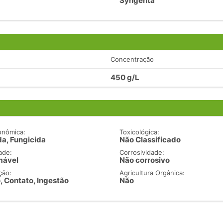
Syngenta
Concentração
450 g/L
onômica:
Toxicológica:
a, Fungicida
Não Classificado
ade:
Corrosividade:
mável
Não corrosivo
ção:
Agricultura Orgânica:
, Contato, Ingestão
Não