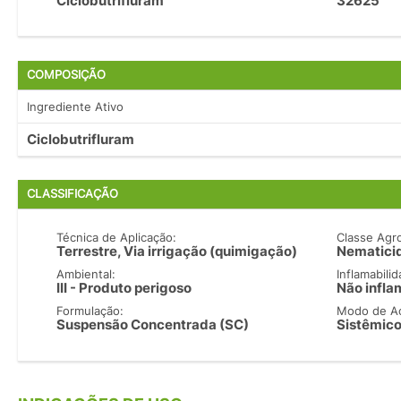
Ciclobutrifluram
32625
COMPOSIÇÃO
Ingrediente Ativo
Ciclobutrifluram
CLASSIFICAÇÃO
Técnica de Aplicação:
Classe Agr
Terrestre, Via irrigação (quimigação)
Nematicid
Ambiental:
Inflamabilid
III - Produto perigoso
Não infla
Formulação:
Modo de A
Suspensão Concentrada (SC)
Sistêmico