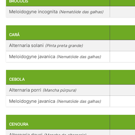
BRÓCOLIS
Meloidogyne incognita
(Nematóide das galhas)
CARÁ
Alternaria solani
(Pinta preta grande)
Meloidogyne javanica
(Nematóide das galhas)
CEBOLA
Alternaria porri
(Mancha púrpura)
Meloidogyne javanica
(Nematóide das galhas)
CENOURA
Alternaria dauci
(Mancha de alternaria)