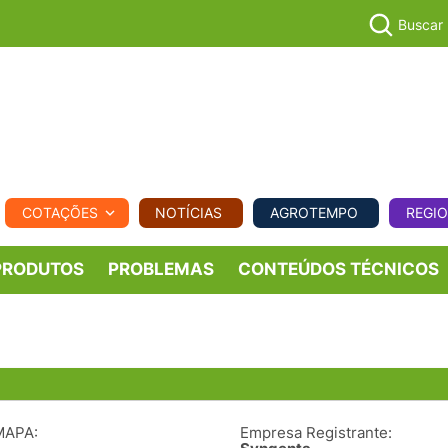
Buscar
PECUÁR
COTAÇÕES
NOTÍCIAS
AGROTEMPO
REGI
MPO
REGIONAL
COMERCIAL
AGROVIAGENS
PRODUTOS
PROBLEMAS
CONTEÚDOS TÉCNICOS
MAPA:
Empresa Registrante: