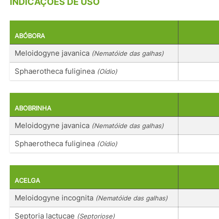
INDICAÇÕES DE USO
ABÓBORA
Meloidogyne javanica
(Nematóide das galhas)
Sphaerotheca fuliginea
(Oídio)
ABOBRINHA
Meloidogyne javanica
(Nematóide das galhas)
Sphaerotheca fuliginea
(Oídio)
ACELGA
Meloidogyne incognita
(Nematóide das galhas)
Septoria lactucae
(Septoriose)