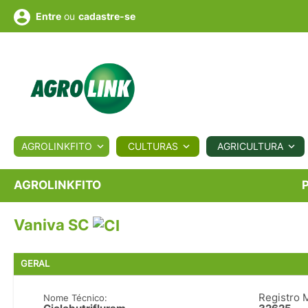
ou
cadastre-se
Entre
ULTURA
AGROLINKFITO
CULTURAS
AGRICULTURA
BIOLÓGICOS
COTAÇÕES
NOTÍCIAS
AGROTE
AGROLINKFITO
Vaniva SC
Fotos
os
Conversor
Colunistas
Eventos
e
Vídeos
GERAL
Registro 
Nome Técnico: