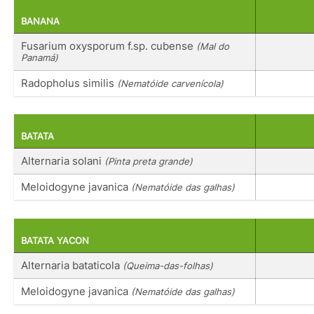
BANANA
Fusarium oxysporum f.sp. cubense
(Mal do
Panamá)
Radopholus similis
(Nematóide carvenícola)
BATATA
Alternaria solani
(Pinta preta grande)
Meloidogyne javanica
(Nematóide das galhas)
BATATA YACON
Alternaria bataticola
(Queima-das-folhas)
Meloidogyne javanica
(Nematóide das galhas)