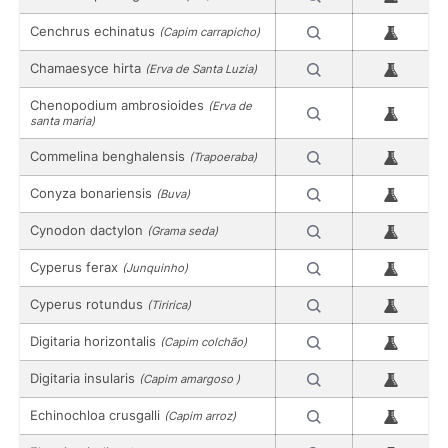
Cenchrus echinatus
(Capim carrapicho)
Chamaesyce hirta
(Erva de Santa Luzia)
Chenopodium ambrosioides
(Erva de
santa maria)
Commelina benghalensis
(Trapoeraba)
Conyza bonariensis
(Buva)
Cynodon dactylon
(Grama seda)
Cyperus ferax
(Junquinho)
Cyperus rotundus
(Tiririca)
Digitaria horizontalis
(Capim colchão)
Digitaria insularis
(Capim amargoso )
Echinochloa crusgalli
(Capim arroz)