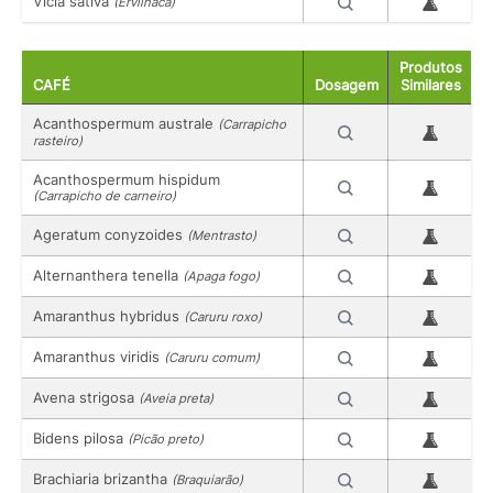
Vicia sativa
(Ervilhaca)
Produtos
CAFÉ
Dosagem
Similares
Acanthospermum australe
(Carrapicho
rasteiro)
Acanthospermum hispidum
(Carrapicho de carneiro)
Ageratum conyzoides
(Mentrasto)
Alternanthera tenella
(Apaga fogo)
Amaranthus hybridus
(Caruru roxo)
Amaranthus viridis
(Caruru comum)
Avena strigosa
(Aveia preta)
Bidens pilosa
(Picão preto)
Brachiaria brizantha
(Braquiarão)