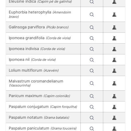
Eleusine indica
(Capim pé de galinha)
Euphorbia heterophylla
(Amendoim
bravo)
Galinsoga parviflora
(Picão branco)
Ipomoea grandifolia
(Corda de viola)
Ipomoea indivisa
(Corda de viola)
Ipomoea nil
(Corda de viola)
Lolium multiflorum
(Azevém)
Malvastrum coromandelianum
(Vassourinha)
Panicum maximum
(Capim colonião)
Paspalum conjugatum
(Capim forquilha)
Paspalum notatum
(Grama batatais)
Paspalum paniculatum
(Grama touceira)