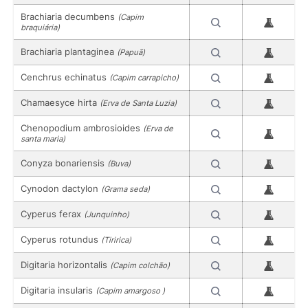
Brachiaria decumbens
(Capim
braquiária)
Brachiaria plantaginea
(Papuã)
Cenchrus echinatus
(Capim carrapicho)
Chamaesyce hirta
(Erva de Santa Luzia)
Chenopodium ambrosioides
(Erva de
santa maria)
Conyza bonariensis
(Buva)
Cynodon dactylon
(Grama seda)
Cyperus ferax
(Junquinho)
Cyperus rotundus
(Tiririca)
Digitaria horizontalis
(Capim colchão)
Digitaria insularis
(Capim amargoso )