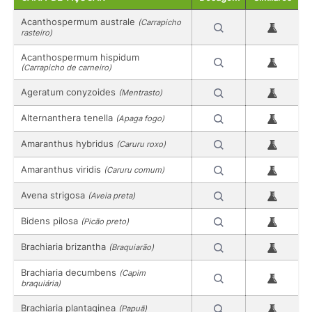
Acanthospermum australe
(Carrapicho
rasteiro)
Acanthospermum hispidum
(Carrapicho de carneiro)
Ageratum conyzoides
(Mentrasto)
Alternanthera tenella
(Apaga fogo)
Amaranthus hybridus
(Caruru roxo)
Amaranthus viridis
(Caruru comum)
Avena strigosa
(Aveia preta)
Bidens pilosa
(Picão preto)
Brachiaria brizantha
(Braquiarão)
Brachiaria decumbens
(Capim
braquiária)
Brachiaria plantaginea
(Papuã)