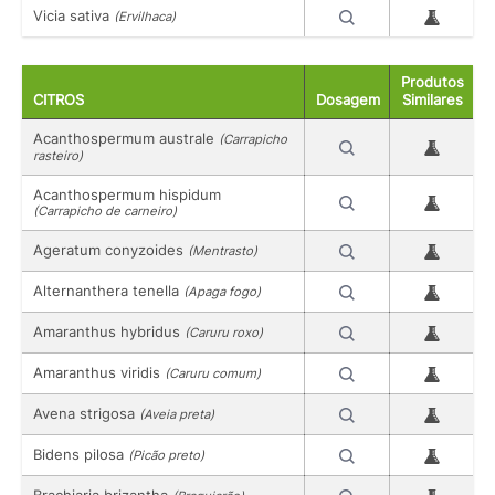
Vicia sativa
(Ervilhaca)
Produtos
CITROS
Dosagem
Similares
Acanthospermum australe
(Carrapicho
rasteiro)
Acanthospermum hispidum
(Carrapicho de carneiro)
Ageratum conyzoides
(Mentrasto)
Alternanthera tenella
(Apaga fogo)
Amaranthus hybridus
(Caruru roxo)
Amaranthus viridis
(Caruru comum)
Avena strigosa
(Aveia preta)
Bidens pilosa
(Picão preto)
Brachiaria brizantha