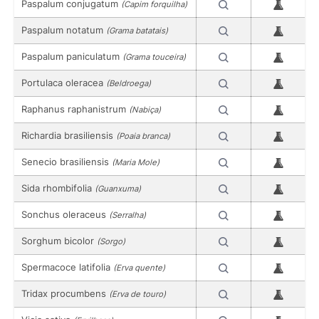
Paspalum conjugatum
(Capim forquilha)
Paspalum notatum
(Grama batatais)
Paspalum paniculatum
(Grama touceira)
Portulaca oleracea
(Beldroega)
Raphanus raphanistrum
(Nabiça)
Richardia brasiliensis
(Poaia branca)
Senecio brasiliensis
(Maria Mole)
Sida rhombifolia
(Guanxuma)
Sonchus oleraceus
(Serralha)
Sorghum bicolor
(Sorgo)
Spermacoce latifolia
(Erva quente)
Tridax procumbens
(Erva de touro)