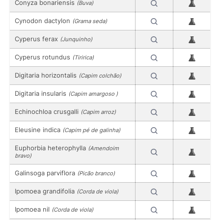
Conyza bonariensis
(Buva)
Cynodon dactylon
(Grama seda)
Cyperus ferax
(Junquinho)
Cyperus rotundus
(Tiririca)
Digitaria horizontalis
(Capim colchão)
Digitaria insularis
(Capim amargoso )
Echinochloa crusgalli
(Capim arroz)
Eleusine indica
(Capim pé de galinha)
Euphorbia heterophylla
(Amendoim
bravo)
Galinsoga parviflora
(Picão branco)
Ipomoea grandifolia
(Corda de viola)
Ipomoea nil
(Corda de viola)