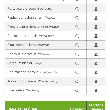
Portulaca oleracea
(Beldroega)
Raphanus raphanistrum
(Nabiça)
Richardia brasiliensis
(Poaia branca)
Senecio brasiliensis
(Maria Mole)
Sida rhombifolia
(Guanxuma)
Sonchus oleraceus
(Serralha)
Sorghum bicolor
(Sorgo)
Spermacoce latifolia
(Erva quente)
Tridax procumbens
(Erva de touro)
Vicia sativa
(Ervilhaca)
Produtos
CANA-DE-AÇÚCAR
Dosagem
Similares