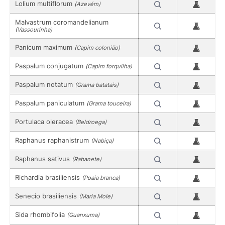
Lolium multiflorum
(Azevém)
Malvastrum coromandelianum
(Vassourinha)
Panicum maximum
(Capim colonião)
Paspalum conjugatum
(Capim forquilha)
Paspalum notatum
(Grama batatais)
Paspalum paniculatum
(Grama touceira)
Portulaca oleracea
(Beldroega)
Raphanus raphanistrum
(Nabiça)
Raphanus sativus
(Rabanete)
Richardia brasiliensis
(Poaia branca)
Senecio brasiliensis
(Maria Mole)
Sida rhombifolia
(Guanxuma)