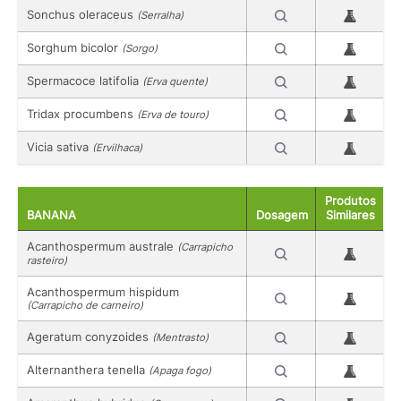
Sonchus oleraceus
(Serralha)
Sorghum bicolor
(Sorgo)
Spermacoce latifolia
(Erva quente)
Tridax procumbens
(Erva de touro)
Vicia sativa
(Ervilhaca)
Produtos
BANANA
Dosagem
Similares
Acanthospermum australe
(Carrapicho
rasteiro)
Acanthospermum hispidum
(Carrapicho de carneiro)
Ageratum conyzoides
(Mentrasto)
Alternanthera tenella
(Apaga fogo)