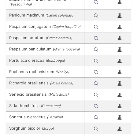
(Vassourinha)
Panicum maximum
(Capim colonião)
Paspalum conjugatum
(Capim forquilha)
Paspalum notatum
(Grama batatais)
Paspalum paniculatum
(Grama touceira)
Portulaca oleracea
(Beldroega)
Raphanus raphanistrum
(Nabiça)
Richardia brasiliensis
(Poaia branca)
Senecio brasiliensis
(Maria Mole)
Sida rhombifolia
(Guanxuma)
Sonchus oleraceus
(Serralha)
Sorghum bicolor
(Sorgo)