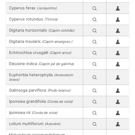
Cyperus ferax
(Junquinho)
Cyperus rotundus
(Tiririca)
Digitaria horizontalis
(Capim colchão)
Digitaria insularis
(Capim amargoso )
Echinochloa crusgalli
(Capim arroz)
Eleusine indica
(Capim pé de galinha)
Euphorbia heterophylla
(Amendoim
bravo)
Galinsoga parviflora
(Picão branco)
Ipomoea grandifolia
(Corda de viola)
Ipomoea nil
(Corda de viola)
Lolium multiflorum
(Azevém)
Malvastrum coromandelianum