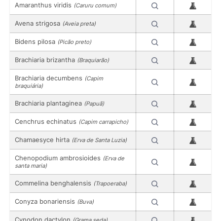
Amaranthus viridis
(Caruru comum)
Avena strigosa
(Aveia preta)
Bidens pilosa
(Picão preto)
Brachiaria brizantha
(Braquiarão)
Brachiaria decumbens
(Capim
braquiária)
Brachiaria plantaginea
(Papuã)
Cenchrus echinatus
(Capim carrapicho)
Chamaesyce hirta
(Erva de Santa Luzia)
Chenopodium ambrosioides
(Erva de
santa maria)
Commelina benghalensis
(Trapoeraba)
Conyza bonariensis
(Buva)
Cynodon dactylon
(Grama seda)