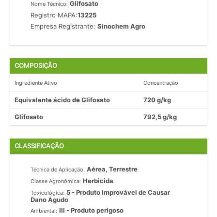
Glifosato
Nome Técnico:
Registro MAPA:
13225
Empresa Registrante:
Sinochem Agro
COMPOSIÇÃO
Ingrediente Ativo
Concentração
Equivalente ácido de Glifosato
720 g/kg
Glifosato
792,5 g/kg
CLASSIFICAÇÃO
Aérea, Terrestre
Técnica de Aplicação:
Herbicida
Classe Agronômica:
5 - Produto Improvável de Causar
Toxicológica:
Dano Agudo
III - Produto perigoso
Ambiental: