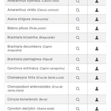
Amaranthus hybridus
(Caruru roxo)
Amaranthus viridis
(Caruru comum)
Avena strigosa
(Aveia preta)
Bidens pilosa
(Picão preto)
Brachiaria brizantha
(Braquiarão)
Brachiaria decumbens
(Capim
braquiária)
Brachiaria plantaginea
(Papuã)
Cenchrus echinatus
(Capim carrapicho)
Chamaesyce hirta
(Erva de Santa Luzia)
Chenopodium ambrosioides
(Erva de
santa maria)
Conyza bonariensis
(Buva)
Cynodon dactylon
(Grama seda)