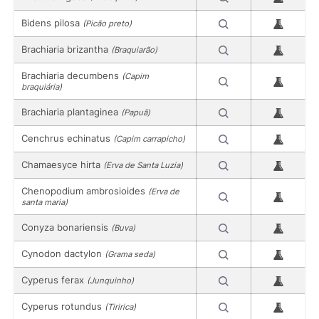
Bidens pilosa
(Picão preto)
Brachiaria brizantha
(Braquiarão)
Brachiaria decumbens
(Capim
braquiária)
Brachiaria plantaginea
(Papuã)
Cenchrus echinatus
(Capim carrapicho)
Chamaesyce hirta
(Erva de Santa Luzia)
Chenopodium ambrosioides
(Erva de
santa maria)
Conyza bonariensis
(Buva)
Cynodon dactylon
(Grama seda)
Cyperus ferax
(Junquinho)
Cyperus rotundus
(Tiririca)