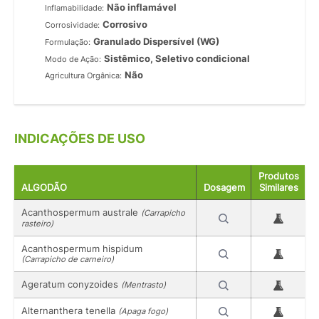
Não inflamável
Inflamabilidade:
Corrosivo
Corrosividade:
Granulado Dispersível (WG)
Formulação:
Sistêmico, Seletivo condicional
Modo de Ação:
Não
Agricultura Orgânica:
INDICAÇÕES DE USO
Produtos
ALGODÃO
Dosagem
Similares
Acanthospermum australe
(Carrapicho
rasteiro)
Acanthospermum hispidum
(Carrapicho de carneiro)
Ageratum conyzoides
(Mentrasto)
Alternanthera tenella
(Apaga fogo)