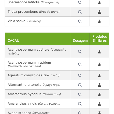
Spermacoce latifolia
(Erva quente)
Tridax procumbens
(Erva de touro)
Vicia sativa
(Ervilhaca)
Produtos
CACAU
Dosagem
Similares
Acanthospermum australe
(Carrapicho
rasteiro)
Acanthospermum hispidum
(Carrapicho de carneiro)
Ageratum conyzoides
(Mentrasto)
Alternanthera tenella
(Apaga fogo)
Amaranthus hybridus
(Caruru roxo)
Amaranthus viridis
(Caruru comum)
Avena strigosa
(Aveia preta)