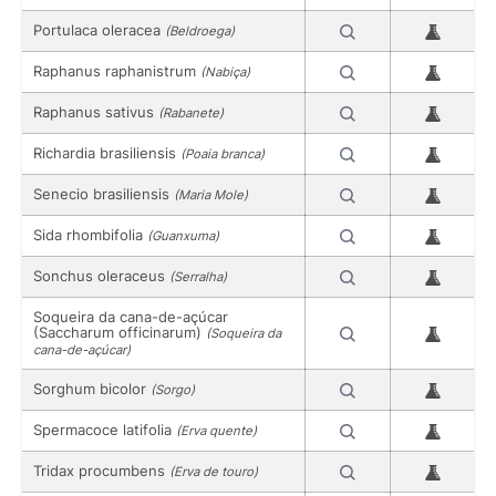
Portulaca oleracea
(Beldroega)
Raphanus raphanistrum
(Nabiça)
Raphanus sativus
(Rabanete)
Richardia brasiliensis
(Poaia branca)
Senecio brasiliensis
(Maria Mole)
Sida rhombifolia
(Guanxuma)
Sonchus oleraceus
(Serralha)
Soqueira da cana-de-açúcar
(Saccharum officinarum)
(Soqueira da
cana-de-açúcar)
Sorghum bicolor
(Sorgo)
Spermacoce latifolia
(Erva quente)
Tridax procumbens
(Erva de touro)