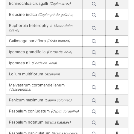
Echinochloa crusgalli
(Capim arroz)
Eleusine indica
(Capim pé de galinha)
Euphorbia heterophylla
(Amendoim
bravo)
Galinsoga parviflora
(Picão branco)
Ipomoea grandifolia
(Corda de viola)
Ipomoea nil
(Corda de viola)
Lolium multiflorum
(Azevém)
Malvastrum coromandelianum
(Vassourinha)
Panicum maximum
(Capim colonião)
Paspalum conjugatum
(Capim forquilha)
Paspalum notatum
(Grama batatais)
Paspalum paniculatum
(Grama touceira)