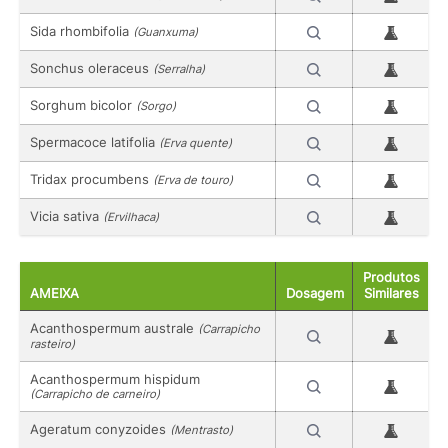
Sida rhombifolia
(Guanxuma)
Sonchus oleraceus
(Serralha)
Sorghum bicolor
(Sorgo)
Spermacoce latifolia
(Erva quente)
Tridax procumbens
(Erva de touro)
Vicia sativa
(Ervilhaca)
Produtos
AMEIXA
Dosagem
Similares
Acanthospermum australe
(Carrapicho
rasteiro)
Acanthospermum hispidum
(Carrapicho de carneiro)
Ageratum conyzoides
(Mentrasto)