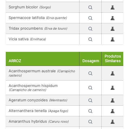
Sorghum bicolor
(Sorgo)
Spermacoce latifolia
(Erva quente)
Tridax procumbens
(Erva de touro)
Vicia sativa
(Ervilhaca)
Produtos
ARROZ
Dosagem
Similares
Acanthospermum australe
(Carrapicho
rasteiro)
Acanthospermum hispidum
(Carrapicho de carneiro)
Ageratum conyzoides
(Mentrasto)
Alternanthera tenella
(Apaga fogo)
Amaranthus hybridus
(Caruru roxo)