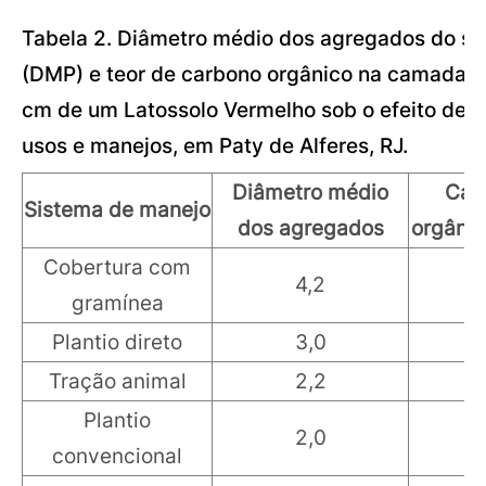
Tabela 2. Diâmetro médio dos agregados do so
(DMP) e teor de carbono orgânico na camada d
cm de um Latossolo Vermelho sob o efeito de di
usos e manejos, em Paty de Alferes, RJ.
Diâmetro médio
Car
Sistema de manejo
dos agregados
orgânic
Cobertura com
4,2
21
gramínea
Plantio direto
3,0
18
Tração animal
2,2
16
Plantio
2,0
11
convencional