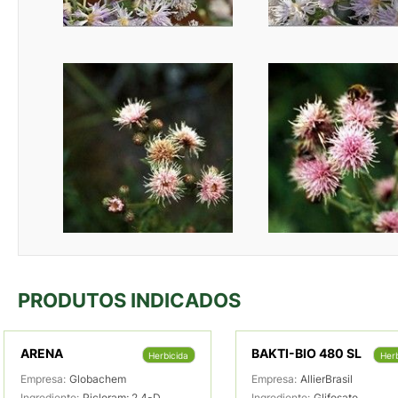
PRODUTOS INDICADOS
ARENA
BAKTI-BIO 480 SL
Herbicida
Herb
Empresa:
Globachem
Empresa:
AllierBrasil
Ingrediente:
Picloram; 2,4-D
Ingrediente:
Glifosato