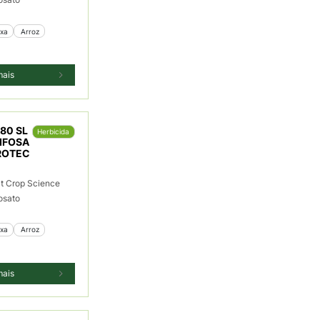
ixa
 Arroz
mais
80 SL
Herbicida
IFOSA
CROTEC
t Crop Science
fosato
ixa
 Arroz
mais