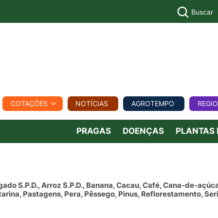
Buscar
PECUÁR
COTAÇÕES
NOTÍCIAS
AGROTEMPO
REGI
MPO
REGIONAL
COMERCIAL
AGROVIAGENS
PRAGAS
DOENÇAS
PLANTAS
igado S.P.D., Arroz S.P.D., Banana, Cacau, Café, Cana-de-açúca
arina, Pastagens, Pera, Pêssego, Pinus, Reflorestamento, Seri