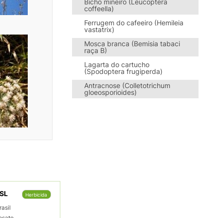
Bicho mineiro (Leucoptera
coffeella)
Ferrugem do cafeeiro (Hemileia
vastatrix)
Mosca branca (Bemisia tabaci
raça B)
Lagarta do cartucho
(Spodoptera frugiperda)
Antracnose (Colletotrichum
gloeosporioides)
SL
Herbicida
rasil
fosato