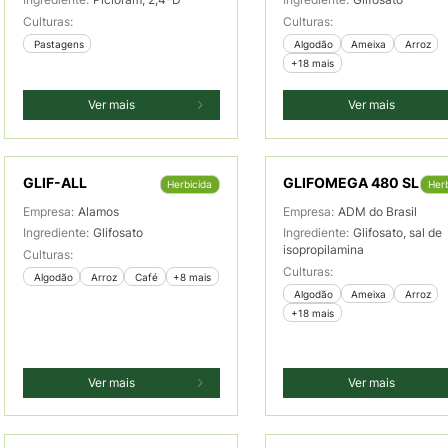
Culturas:
Culturas:
 Pastagens
 Algodão
 Ameixa
 Arroz
+18 mais
Ver mais
Ver mais
GLIF-ALL
GLIFOMEGA 480 SL
Herbicida
Herb
Empresa:
Alamos
Empresa:
ADM do Brasil
Ingrediente:
Glifosato
Ingrediente:
Glifosato, sal de
isopropilamina
Culturas:
Culturas:
 Algodão
 Arroz
 Café
+8 mais
 Algodão
 Ameixa
 Arroz
+18 mais
Ver mais
Ver mais