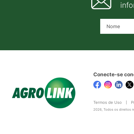
inf
Conecte-se con
Termos de Uso
P
2026, Todos os direitos 