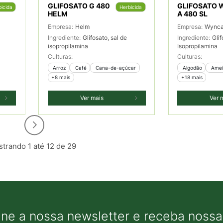
GLIFOSATO G 480
GLIFOSATO
icida
Herbicida
HELM
A 480 SL
Empresa:
Helm
Empresa:
Wync
Ingrediente:
Glifosato, sal de
Ingrediente:
Glif
isopropilamina
Isopropilamina
Culturas:
Culturas:
 Arroz
 Café
 Cana-de-açúcar
 Algodão
 Ame
+8 mais
+18 mais
Ver mais
Ver 
trando 1 até 12 de 29
ine a nossa newsletter e receba nossas