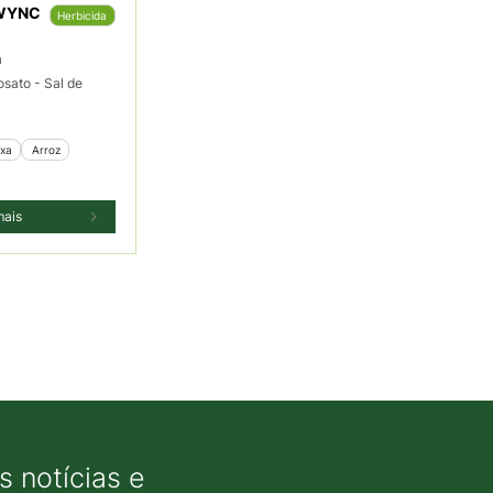
 WYNC
Herbicida
a
osato - Sal de
ixa
 Arroz
mais
 notícias e