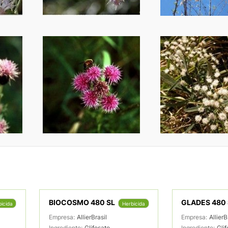
BIOCOSMO 480 SL
GLADES 480 
icida
Herbicida
Empresa:
AllierBrasil
Empresa:
AllierB
Ingrediente:
Glifosato
Ingrediente:
Gli