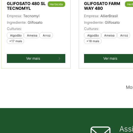
GLIFOSATO 480 SL
GLIFOSATO FARM
Herbicida
Herb
TECNOMYL
WAY 480
Empresa:
Tecnomyl
Empresa:
AllierBrasil
Ingrediente:
Glifosato
Ingrediente:
Glifosato
Culturas:
Culturas:
 Algodão
 Ameixa
 Arroz
 Algodão
 Ameixa
 Arroz
+17 mais
+18 mais
Ver mais
Ver mais
Mos
Ass