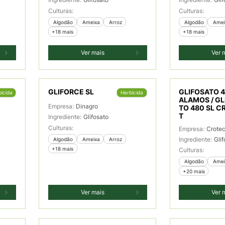
Culturas:
Culturas:
 Algodão
 Ameixa
 Arroz
 Algodão
 Ame
+18 mais
+18 mais
Ver mais
Ver 
GLIFORCE SL
GLIFOSATO 4
icida
Herbicida
ALAMOS / GL
Empresa:
Dinagro
TO 480 SL 
T
Ingrediente:
Glifosato
Culturas:
Empresa:
Crotec
Ingrediente:
Gli
 Algodão
 Ameixa
 Arroz
+18 mais
Culturas:
 Algodão
 Ame
+20 mais
Ver mais
Ver 