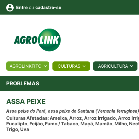
ou
cadastre-se
Entre
ULTURA
AGROLINKFITO
CULTURAS
AGRICULTURA
BIOLÓGICOS
COTAÇÕES
NOTÍCIAS
AGROTE
PROBLEMAS
ASSA PEIXE
Fotos
os
Conversor
Colunistas
Eventos
e
Vídeos
Assa peixe do Pará, assa peixe de Santana
(Vernonia ferruginea)
Culturas Afetadas: Ameixa, Arroz, Arroz irrigado, Arroz irr
Eucalipto, Feijão, Fumo / Tabaco, Maçã, Mamão, Milho, Nect
Trigo, Uva