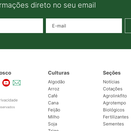
ormações direto no seu email
Nome
E-mail
osco
Culturas
Seções
Algodão
Notícias
Arroz
Cotações
Café
Agrolinkfito
rivacidade
Cana
Agrotempo
reservados
Feijão
Biológicos
Milho
Fertilizantes
Soja
Sementes
Trigo