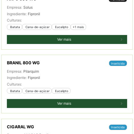
Empresa:
Solus
Ingrediente:
Fipronil
Culturas:
 Batata
 Cana-de-açúcar
 Eucalipto
+1 mais
Ver mais
BRANIL 800 WG
Inseticida
Empresa:
Pilarquim
Ingrediente:
Fipronil
Culturas:
 Batata
 Cana-de-açúcar
 Eucalipto
Ver mais
CIGARAL WG
Inseticida