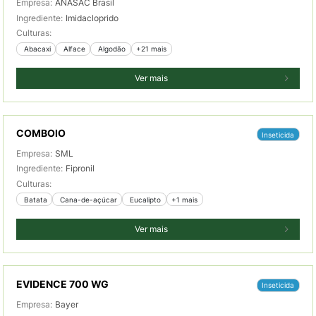
Empresa:
ANASAC Brasil
Ingrediente:
Imidacloprido
Culturas:
 Abacaxi
 Alface
 Algodão
+21 mais
Ver mais
COMBOIO
Inseticida
Empresa:
SML
Ingrediente:
Fipronil
Culturas:
 Batata
 Cana-de-açúcar
 Eucalipto
+1 mais
Ver mais
EVIDENCE 700 WG
Inseticida
Empresa:
Bayer