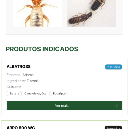
PRODUTOS INDICADOS
ALBATROSS
Inseticida
Empresa:
Adama
Ingrediente:
Fipronil
Culturas:
 Batata
 Cana-de-açúcar
 Eucalipto
Ver mais
ARPO 800 WG
Formicida