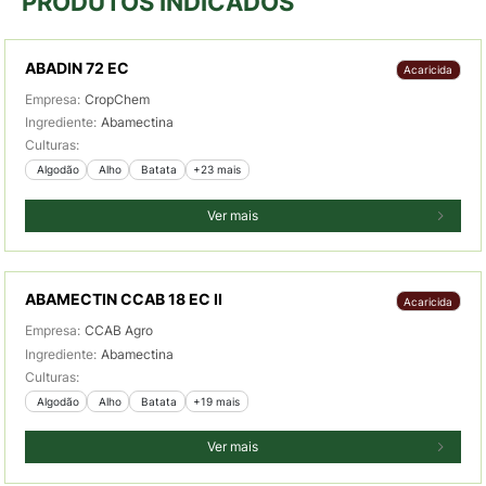
PRODUTOS INDICADOS
ABADIN 72 EC
Acaricida
Empresa:
CropChem
Ingrediente:
Abamectina
Culturas:
 Algodão
 Alho
 Batata
+23 mais
Ver mais
ABAMECTIN CCAB 18 EC II
Acaricida
Empresa:
CCAB Agro
Ingrediente:
Abamectina
Culturas:
 Algodão
 Alho
 Batata
+19 mais
Ver mais