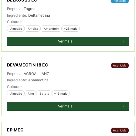
DELROS 25 EC
Inseticida
Empresa:
Tagros
Ingrediente:
Deltametrina
Culturas:
 Algodão
 Ameixa
 Amendoim
+26 mais
Ver mais
DEVAMECTIN 18 EC
Acaricida
Empresa:
AGROALLIANZ
Ingrediente:
Abamectina
Culturas:
 Algodão
 Alho
 Batata
+16 mais
Ver mais
EPIMEC
Acaricida