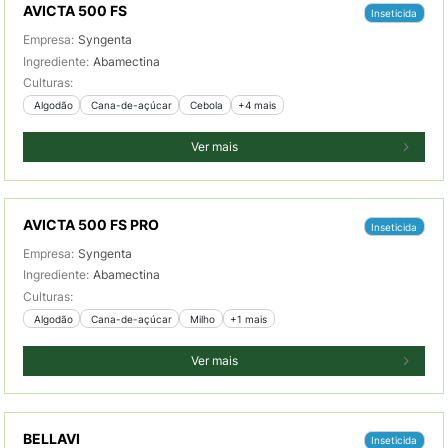
AVICTA 500 FS
Inseticida
Empresa:
Syngenta
Ingrediente:
Abamectina
Culturas:
 Algodão
 Cana-de-açúcar
 Cebola
+4 mais
Ver mais
AVICTA 500 FS PRO
Inseticida
Empresa:
Syngenta
Ingrediente:
Abamectina
Culturas:
 Algodão
 Cana-de-açúcar
 Milho
+1 mais
Ver mais
BELLAVI
Inseticida