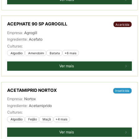
ACEPHATE 90 SP AGROGILL
Acaricida
Empresa:
Agrogill
Ingrediente:
Acefato
Culturas:
 Algodão
 Amendoim
 Batata
+6 mais
Ver mais
ACETAMIPRID NORTOX
Inseticida
Empresa:
Nortox
Ingrediente:
Acetamiprido
Culturas:
 Algodão
 Feijão
 Maçã
+4 mais
Ver mais