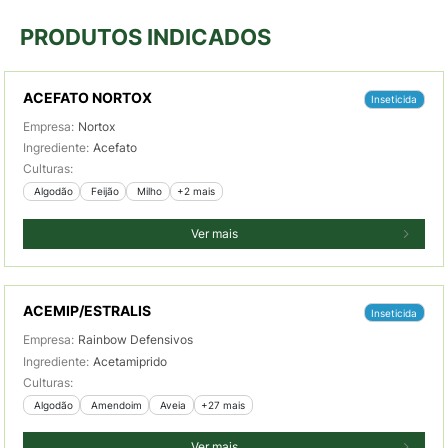
PRODUTOS INDICADOS
ACEFATO NORTOX
Inseticida
Empresa:
Nortox
Ingrediente:
Acefato
Culturas:
 Algodão
 Feijão
 Milho
+2 mais
Ver mais
ACEMIP/ESTRALIS
Inseticida
Empresa:
Rainbow Defensivos
Ingrediente:
Acetamiprido
Culturas:
 Algodão
 Amendoim
 Aveia
+27 mais
Ver mais