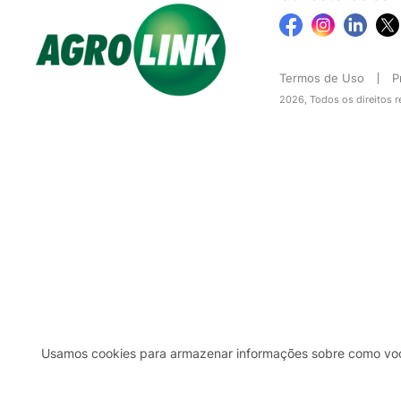
Termos de Uso
P
2026, Todos os direitos 
Usamos cookies para armazenar informações sobre como você 
2b98f7e1-9590-46d7-af32-2c8a921a53c7