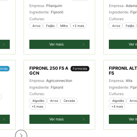
Empresa:
Pilarquim
Empresa:
Adam
Ingrediente:
Fipronil
Ingrediente:
Fipr
Culturas:
Culturas:
 Arroz
 Feijão
 Milho
+2 mais
 Arroz
 Feijão
Ver mais
Ver 
FIPRONIL 250 FS A
FIPRONIL AL
ticida
Formicida
GCN
FS
Empresa:
Agriconnection
Empresa:
Alta
Ingrediente:
Fipronil
Ingrediente:
Fipr
Culturas:
Culturas:
 Algodão
 Arroz
 Cevada
 Algodão
 Arro
+5 mais
+4 mais
Ver mais
Ver 