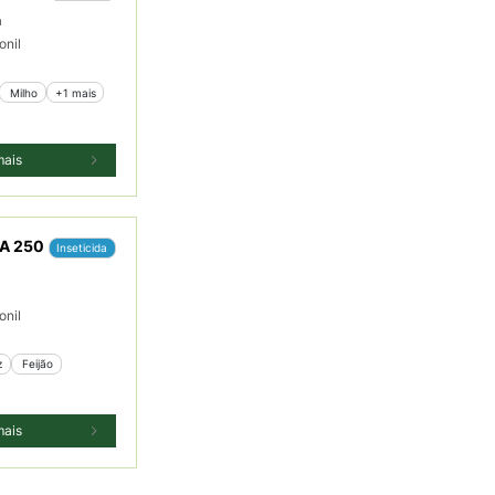
a
onil
 Milho
+1 mais
mais
TA 250
Inseticida
onil
z
 Feijão
mais