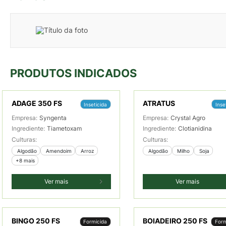
PRODUTOS INDICADOS
ADAGE 350 FS
ATRATUS
Inseticida
Inse
Empresa:
Syngenta
Empresa:
Crystal Agro
Ingrediente:
Tiametoxam
Ingrediente:
Clotianidina
Culturas:
Culturas:
 Algodão
 Amendoim
 Arroz
 Algodão
 Milho
 Soja
+8 mais
Ver mais
Ver mais
BINGO 250 FS
BOIADEIRO 250 FS
Formicida
Form