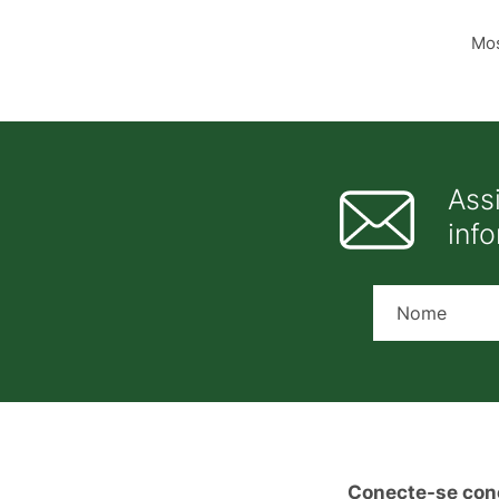
Mos
Ass
inf
Conecte-se con