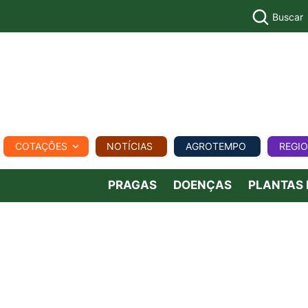
Buscar
PECUÁR
COTAÇÕES
NOTÍCIAS
AGROTEMPO
REGI
MPO
REGIONAL
COMERCIAL
AGROVIAGENS
PRAGAS
DOENÇAS
PLANTAS