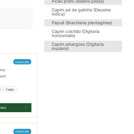
Picão preto (Bidens pilosa)
Capim pé de galinha (Eleusine
indica)
Papuã (Brachiaria plantaginea)
Capim colchão (Digitaria
horizontalis)
Capim amargoso (Digitaria
insularis)
Inseticida
ino
onil
z
 Feijão
mais
Inseticida