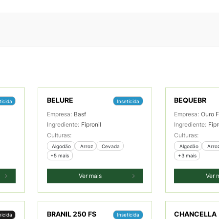
BELURE
BEQUEBR
ticida
Inseticida
Empresa:
Basf
Empresa:
Ouro F
Ingrediente:
Fipronil
Ingrediente:
Fipr
Culturas:
Culturas:
 Algodão
 Arroz
 Cevada
 Algodão
 Arro
+5 mais
+3 mais
Ver mais
Ver 
BRANIL 250 FS
CHANCELLA
icida
Inseticida