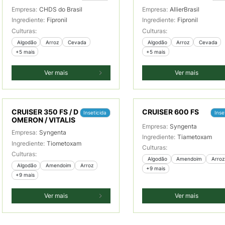
Empresa:
CHDS do Brasil
Empresa:
AllierBrasil
Ingrediente:
Fipronil
Ingrediente:
Fipronil
Culturas:
Culturas:
 Algodão
 Arroz
 Cevada
 Algodão
 Arroz
 Cevada
+5 mais
+5 mais
Ver mais
Ver mais
CRUISER 350 FS / D
CRUISER 600 FS
Inseticida
Inse
OMERON / VITALIS
Empresa:
Syngenta
Empresa:
Syngenta
Ingrediente:
Tiametoxam
Ingrediente:
Tiometoxam
Culturas:
Culturas:
 Algodão
 Amendoim
 Arroz
 Algodão
 Amendoim
 Arroz
+9 mais
+9 mais
Ver mais
Ver mais