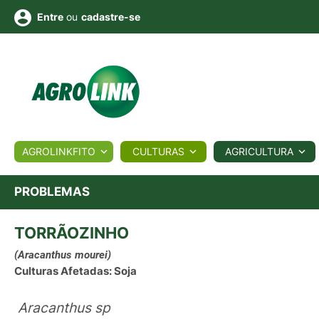
ou
cadastre-se
Entre
ULTURA
AGROLINKFITO
CULTURAS
AGRICULTURA
BIOLÓGICOS
COTAÇÕES
NOTÍCIAS
AGROTE
PROBLEMAS
TORRÃOZINHO
Fotos
os
Conversor
Colunistas
Eventos
e
Vídeos
(Aracanthus mourei)
Culturas Afetadas: Soja
Aracanthus sp